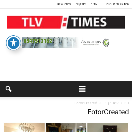
שבת, אוגוסט 8, 2026
אודות
צור קשר
פרסמו אצלנו
בית
עשה לך רב
FotorCreated
FotorCreated