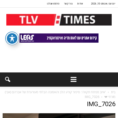
יום שני, אוגוסט 10, 2026
אודות
צור קשר
פרסמו אצלנו
בית
'איוב מפתח תקווה': סיפור קורע הלב והאמונה הבלתי מעורערת של אברהם (אבי)
מזרחי 💔
IMG_7026
IMG_7026