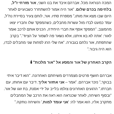
המכה הנוראה מכל. אברהם איבד את בנו השני,
אור מזרחי ז"ל,
בלחימה בכרם שלום
. "אור היה אמור להשתחרר כשבועיים לאחר
היום שבו מצא את מותו," מספרת סתיו. אור, לוחם צעיר בסיירת נח"ל,
עמד כמעט לבדו מול עשרות מחבלים, כשהמפקד שלו וחבריו יצאו
מהמוצב. "המפקד אסף את חברי היחידה, הכניס אותם לרכב ואמר
לאור: 'אתה לא בא איתנו, אלא נשאר פה לשמור על הציוד'." בקרב
שהתפתח, אור נלחם בגבורה. "אח שלי הרג לפחות שני מחבלים לבדו,
הוא היה גיבור."
הקרב האחרון של אור והמסע אל "אור מלכות"
🕯️
אברהם חושף פרטים מצמררים משיחתם האחרונה. "הוא דיבר איתי
בבוקר," נזכר אברהם. "אמר –
אני אחזור אליך
. דיבר עם אחותו, עם
חברתו." הרגעים האחרונים צולמו בלייב על ידי אסנת, בת זוגו של אור.
"ובסוף השיחה, לאחר שכנראה הוא ראה את הרכב של המחבלים
מתקרב אליו, הוא אמר לה: '
אני עומד למות
,' והשיחה נותקה."