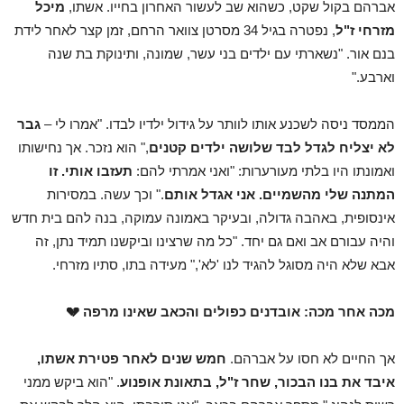
אברהם בקול שקט, כשהוא שב לעשור האחרון בחייו. אשתו,
מיכל
מזרחי ז"ל
, נפטרה בגיל 34 מסרטן צוואר הרחם, זמן קצר לאחר לידת
בנם אור. "נשארתי עם ילדים בני עשר, שמונה, ותינוקת בת שנה
וארבע."
הממסד ניסה לשכנע אותו לוותר על גידול ילדיו לבדו. "אמרו לי –
גבר
לא יצליח לגדל לבד שלושה ילדים קטנים
," הוא נזכר. אך נחישותו
ואמונתו היו בלתי מעורערות: "ואני אמרתי להם:
תעזבו אותי. זו
המתנה שלי מהשמיים. אני אגדל אותם
." וכך עשה. במסירות
אינסופית, באהבה גדולה, ובעיקר באמונה עמוקה, בנה להם בית חדש
והיה עבורם אב ואם גם יחד. "כל מה שרצינו וביקשנו תמיד נתן, זה
אבא שלא היה מסוגל להגיד לנו 'לא'," מעידה בתו, סתיו מזרחי.
מכה אחר מכה: אובדנים כפולים והכאב שאינו מרפה
💔
אך החיים לא חסו על אברהם.
חמש שנים לאחר פטירת אשתו,
איבד את בנו הבכור, שחר ז"ל, בתאונת אופנוע
. "הוא ביקש ממני