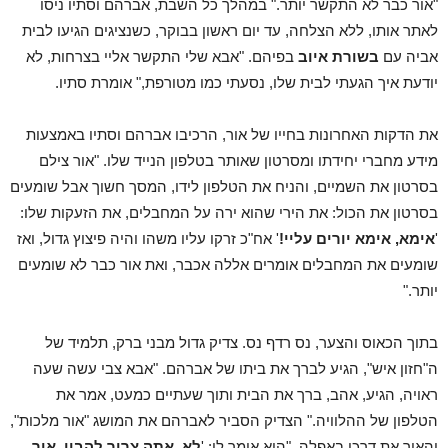
"אור כבר לא התקשר יותר." במהלך כל השבת, אברהם וסתיו ניסו
לאתר אותו, ללא הצלחה, עד יום ראשון בבוקר, כשנציגים הגיעו לבית
אביה עם
בשורת איוב
בפיהם. "אבא שלי התקשר אליי בצרחות, לא
יודעת איך הגעתי לבית שלו, נסעתי כמו מטורפת," אומרת סתיו.
את הדקות האחרונות בחייו של אור, הרכיבו אברהם וסתיו באמצעות
מידע מחברי יחידתו ומסרטון שאותר בטלפון הנייד שלו. "אור צילם
בסרטון את השמיים, והניח את הטלפון לידו, המסך חשוך אבל שומעים
בסרטון את הכול: את הירי שהוא ירה על המחבלים, את הזעקות שלו:
'
אימא, אימא יורים עליי!
' אח"כ זרקו עליו משהו והיה פיצוץ גדול, ואז
שומעים את המחבלים אומרים אללה אכבר, ואת אור כבר לא שומעים
יותר."
בתוך הכאוס והצער, נס רדף נס. צדיק גדול מבני ברק, תלמיד של
ה"חזון איש", הגיע לברך את ביתו של אברהם. "אבא צבי עשה שעה
ראויה, הגיע, אהב, ברך את הבית ותוך שעתיים כמעט, אמר את
הטלפון של ההלוויה." הצדיק הסביר לאברהם את המושג "אור מלכות",
והאיר את דרכו באפלה. "הוא אומר לי: '
לא, אתה צריך להבין, אור