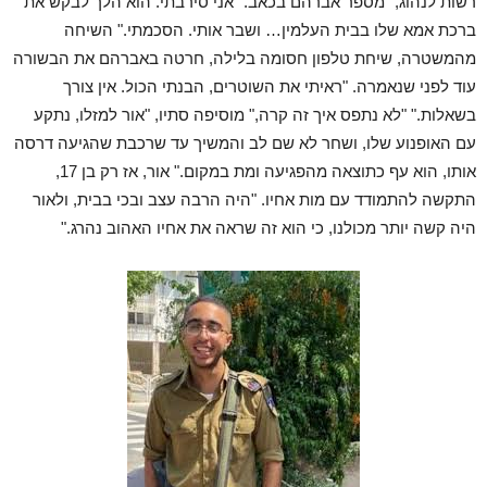
רשות לנהוג," מספר אברהם בכאב. "אני סירבתי. הוא הלך לבקש את
ברכת אמא שלו בבית העלמין… ושבר אותי. הסכמתי." השיחה
מהמשטרה, שיחת טלפון חסומה בלילה, חרטה באברהם את הבשורה
עוד לפני שנאמרה. "ראיתי את השוטרים, הבנתי הכול. אין צורך
בשאלות." "לא נתפס איך זה קרה," מוסיפה סתיו, "אור למזלו, נתקע
עם האופנוע שלו, ושחר לא שם לב והמשיך עד שרכבת שהגיעה דרסה
אותו, הוא עף כתוצאה מהפגיעה ומת במקום." אור, אז רק בן 17,
התקשה להתמודד עם מות אחיו. "היה הרבה עצב ובכי בבית, ולאור
היה קשה יותר מכולנו, כי הוא זה שראה את אחיו האהוב נהרג."