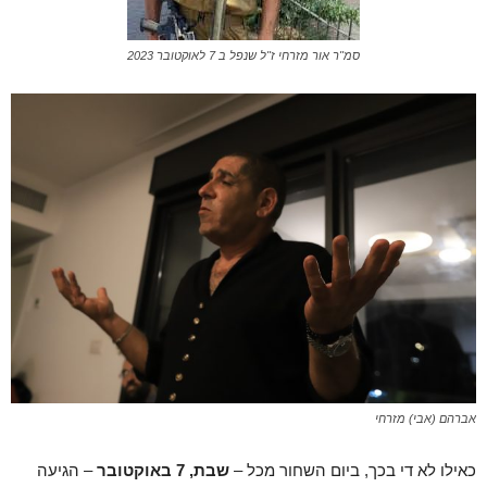
סמ"ר אור מזרחי ז"ל שנפל ב 7 לאוקטובר 2023
אברהם (אבי) מזרחי
כאילו לא די בכך, ביום השחור מכל –
שבת, 7 באוקטובר
– הגיעה