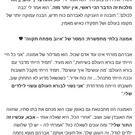
מלכות זה הדבר הכי ראשי, אין יותר מזה
.' הוא אמר לי 'כבה
לכולם'." תובנה זו העניקה לאברהם כוח חדש, הבנה עמוקה יותר של
מקומו בעולם ושל תפקידו כאיש מאמין.
אמונה בלתי מתפשרת: המסר של 'איוב מפתח תקווה'
💖
אברהם מזרחי אינו עוד אדם שכול. הוא מגדלור של אמונה. "אני כל חיי
הייתי עם בורא העולם בשיחות," הוא מעיד. "תמיד הייתי מדבר עם
בורא העולם: 'מה עושים? איך עושים?'. תמיד הייתי מקבל תשובות
וככה הייתי מתנהל… זה כוח אדיר." כשנשאל מדוע לא התחתן שוב,
תשובתו הייתה מהדהדת: "
אני נשוי לבורא העולם ונשוי לילדים
שלי
."
האמונה הזו מתבטאת גם באופן שבו הוא מנחם את בתו סתיו, שחווה
את האובדן שוב ושוב. "אחרי הכל, היא שאלה אותי –
אבא, עכשיו זה
התור שלי
?" ומה עונים לשאלה כזו? "אמרתי לה – יש לך שלושה
ילדים לגדל. זה העוגן שלך. אל תעזבי אותם." אברהם מוצא נחמה