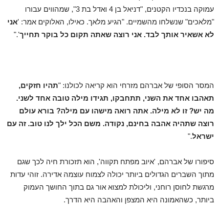
עמוקה בנכדיו הקטנים, "דניאל בן 4 ואדל בת 3", שמהווים עבורו
"מלאכים" שנשלחו מהשמיים. "הגיע מלאך. כאילו, האלוקים אמר: '
אני
לא אשאיר אותך לבד. אני רוצה שאתה תקום כל בוקר תחייך
'."
המסר הסופי של אברהם מזרחי הוא קריאה לכולנו: "
תהיו חזקים,
תאהבו אחד את השני, תתחבקו, תגידו מילה טובה אחד לשני.
מה יש? זו לא מילה. אתה רואה מישהו עם מילה? בורא עולם
רוצה שתהיה אהבה בחינם, נקודה. משם הכל ילך לנו טוב. זה עם
ישראל
."
סיפורו של אברהם, 'איוב מפתח תקווה', הוא תזכורת חיה לכך שגם
מתוך השברים הגדולים ביותר יכולה לצמוח עוצמה אדירה. זוהי עדות
מרגשת לחוסן רוחני, וליכולת למצוא אור גם בתוך החושך העמוק
ביותר, כשהאמונה היא המצפן והאהבה היא הדרך.