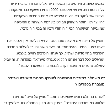
עצמינו כאומה. היחסים בין משטרת ישראל לחברה הערבית ידעו
עליות ומורדות. אירועי אוקטובר 2000 הותירו משקע כבד ומסקנות
וועדות אור לחקר האירועים הצביעו אל אחת הסיבות העיקריות
להיווצרותו : חוסר השיוויון הבולט בין רמת השירותים והאכיפה
שמעניקה המשטרה למגזר היהודי ולבין זה במגזר הערבי".
חוסיין אל הייב ראש מועצת טובה זנגריה ניאות להתראיין ולספר את
דעתו בעניין המינוי ההיסטורי "זהו צעד חשוב וחיובי לשילוב החברה
הערבית בחיי מדינת ישראל. כך אנחנו הערבים רואים בעצמנו
ישראלים לכל דבר ואנחנו חלק אינטגרלי מישראל ומוסדותיה. זה יוביל
לשילוב שוטרים מהמגזר ויקרב לבבות בין המשטרה למגזר".
זה משתלב בתוכנית המשטרה להוסיף תחנות משטרה ואכיפה
מוגברת בכפרים ?
"אנחנו בהחלט רוצים שהאכיפה תוגבר" מציין אל הייב "שנחיה חיי
שלוווה כמו שכנינו היהודים". בעניין הזה מציין המפכ"ל רוני אלשייך כי