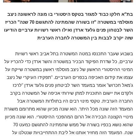
בת"א חלקו כבוד למגזר בטקס היסטורי בו מונה לראשונה ניצב
מוסלמי במשטרה "זו בשורה שהמתינה להתגשם 70 שנה" הכריז
השר לבטחון פנים גלעד ארדן ואילו ראשי רשויות ערביים הודיעו
שזה יקרב לבבות בין המשטרה לחברה הערבית
בשבוע שעבר התכנסו במטה המשטרה בתל אביב ראשי רשויות
ערביים, כל שדרת הפיקוד הבכיר במשטרה והשר ארדן כדי להכריז על
המינוי ההיסטורי הראשון של ניצב מוסלמי ראשון במשטרה שייקח על
עצמו את קידום האכיפה בכפרים הערביים. "תפקידו העיקרי של ניצב
ג'מאל חכרוש" אומר במעמד השר לביטחון פנים גלעד ארדן "לרכז
ולקדם את יישום התוכנית למתן שירותי אכיפה של המשטרה בקרב
החברה הערבית. טקסי מינוי רבים היו בתולדות המשטרה אבל
המעמד הזה שונה מכל היתר. הוא שונה מכיוון שהוא מתרומם משגרת
מינויי הקצונה הבכירה אל הרום המהפכני ההיסטורי. הוא שונה מכיוון
שהוא נושא בכפיו בשורה של ממש שהמתינה להתגשם כמעט 70
שנה. המעמד הזה מחזיר אותנו אל ליבת ההתחייבויות שנטלנו על