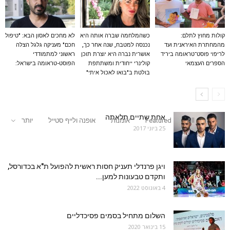
קולות מחוץ לתלם:
כשהמלחמה שברה אותה היא
לא מחכים לאסון הבא: "טיפול
מהמחתרת האיראנית ועד
נכנסה למטבח, שנה אחר כך,
חכם" מעניקה גלגל הצלה
לריפוי פוסט־טראומה ביריד
אושרית נברה היא יוצרת תוכן
ראשוני למתמודדי
הספרים העצמאי
קולינרי ייחודית ומשתתפת
הפוסט-טראומה בישראל:
בולטת ב"בואו לאכול איתי"
אחת שתיים תלאתה
All
Featured
אומנות
אופנה ולייף סטייל
יותר
25 ביוני 2017
ויגן פרנדלי תעניק חסות ראשית להפועל ת"א בכדורסל,
ותקדם טבעונות למען...
4 באוגוסט 2022
השלום מתחיל בסמים פסיכדליים
15 בינואר 2020