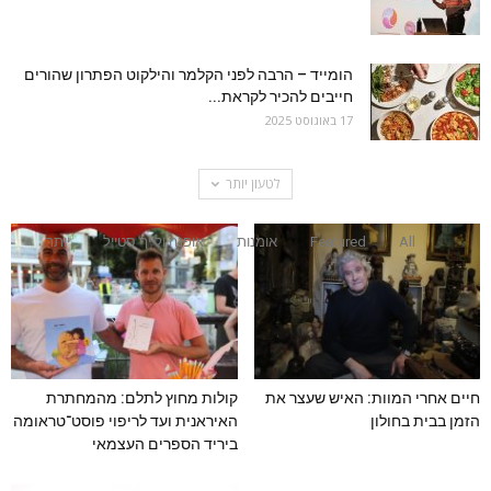
הומייד – הרבה לפני הקלמר והילקוט הפתרון שהורים
חייבים להכיר לקראת...
17 באוגוסט 2025
לטעון יותר
All
Featured
אומנות
אופנה ולייף סטייל
יותר
חיים אחרי המוות: האיש שעצר את
קולות מחוץ לתלם: מהמחתרת
הזמן בבית בחולון
האיראנית ועד לריפוי פוסט־טראומה
ביריד הספרים העצמאי