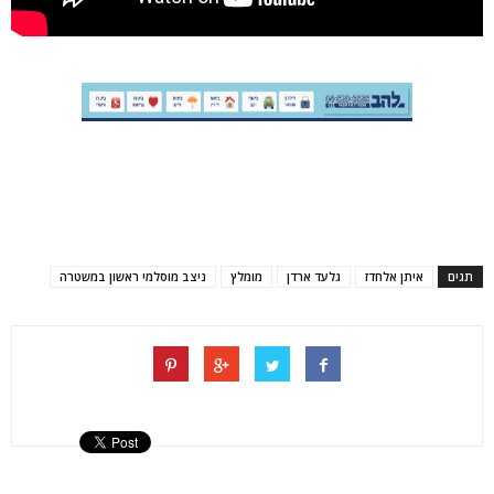
תגים
איתן אלחדז
גלעד ארדן
מומלץ
ניצב מוסלמי ראשון במשטרה