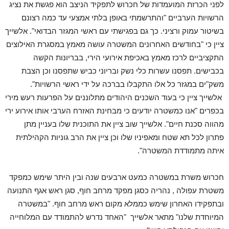
לפני הכרזת המועמדות של חכרוש לתפקיד הניצב הוא פגשת את נציג
הרשויות הערביים "והתרשמתי באופן בלתי אמצעי עד כמה רצונם
בשיטור עמוק ורציני. כך גם בפגישתי עם ראשי המגזר הבדואי". אלשייך
ציין כי "בחודשים האחרונים המשטרה עושה מאמץ במסגרת האילוצים
התקציביים לרכז מאמץ באכיפת אירועי הירי, בבריונות הקשה
בכבישים. תפסנו עשרות כלי נשק ובריוני כביש שתפסנו וכן הצבת
משק"ים במגזר כל אלו התקבלו בברכה על ידי ראשי הרשויות".
אלשייך ציין כי בעוד השכנים היהודים מתלוננים על הפרעות רעש מירי
בכפרים "אנו כמשטרה יודעים כי מבחינת האזרח הערבי אותו אירוע ירי
מהווה סכנת חיים". אלשייך שוב ציין את התוכנית שלו בעניין מתן
פתרון לכל תא שטח ומאפיניו שלו וכן ציין את הרב גוניות הקהילתית
איתה מתמודדת המשטרה".
חכרוש משרת במשטרה כמעט ארבעים שנה ובין היתר שימש כמפקד
משטרת עפולה , נהריה כסגן מפקד מרחב חוף, סגן ראש אגף התנועה
ובתפקידו האחרון שימש כממלא מקום ראש מרחב חוף. "במשטרה
המיוחדת שלנו" מתאר אלשייך "האחד נדרש להתמודד עם המלוחייה