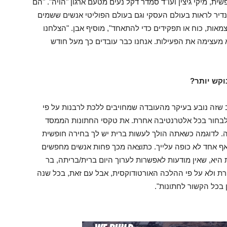
ת, מיקי גיצין ועו"ד סמדר דקל נעים מטעם ארגון "הויה". "הם
 שנדיר לראות בעולם העסקי וגם בעולם הפוליטי אנשים ששמים
אות, כוח או תפקידים כדי להתאחד", מוסיף אבן. "הצלחנו
א מעצימה את הפעילות. אנחנו כבר עובדים כך מעל חודש
וקש יותר?
ב שזה נובע בעיקר מהעובדה שמחויבים ללכת לרבנות על פי
 לבחור בכל אלטרנטיבה אחרת. את טקסי החתונות הממסד
. לדוגמה כשאתה הולך לעשות ברית יש לך בחירה חופשית
אף אחד לא כופה עלייך. כתוצאה מכך פחות אנשים מחפשים
יא, שאין מודעות לאפשרות לערוך היום ברית/בריתה, בר
חרת ולא על פי ההלכה האורטודוקסית, אבל עם זאת, בכל שנה
 בכל הקשור לחתונות".