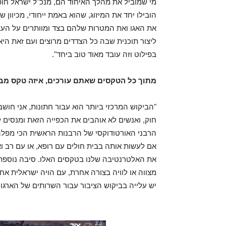
מי שמוביל את מהלך האיחוד הם, מנכ"ל ישראל חופשי
הובילו יחד את המיזוג, שהוא באמת ייחודי, מכיוון
את האגו ואת המטרות שלהם בצד ומוותרים על העצמ
ליצור תוכנית שבה כל הצדדים מרוצים ועם זאת הי
בפילוט וזה עובד מאוד טוב ביחד".
מתוך כל הטקסים שאתם עורכים, איזה טקס מב
"הביקוש המרכזי ביותר הוא עבור חתונות, אני חוש
חוק, ואנשים לא אוהבים את הכפייה הזאת ומנסים
הרבני האורטודוקסי של הרבנות הראשית הכי מפלה
אם לעשות אותה בבית חולים עם רופא, או עם רב ו
את האלטרנטיבה שלנו בטקסים האלו. סיבה נוספת ה
מצווה או לוויה בצורה אחרת, עם הויה ישראלית א
יש עלייה בביקוש הציבור עבור השרותים של הארגון