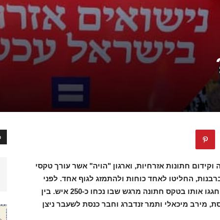
כ
ידום חתונות אזרחיות, וארגון "הויה" אשר עורך טקסי
ברבנות, החליטו לאחד כוחות ולהתמזג לגוף אחד. לפני
כשבוע השיקו שניהם באופן רשמי את האיחוד וחגגו אותו בטקס חתונה מרגש שבו נכחו כ-250 איש. בין
ת, מירב מיכאלי ותמר זנדברג וחבר כנסת לשעבר ניצן