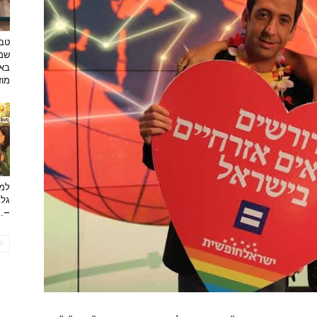
טבע
שמפ
באו
מוזי
למה
גלב
...