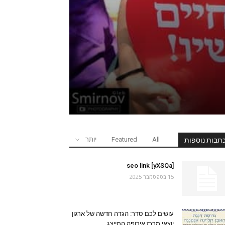
All
Featured
יותר
תבות נוספות
seo link [yXSQa]
15 בספטמבר 2025
עושים לכם סדר: הגדה חדשה של ארגון
יוצאי מרכז אירופה המייצג...