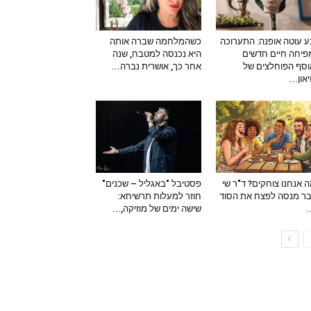
 עוטה אופנה: התערוכה
כשהמלחמה שברה אותה
יחה חיים חדשים
היא נכנסה למטבח, שנה
סף הפוחלצים של
אחר כך, אושרית נברה...
און...
 אנחנו צוחקים? ד"ר שי
פסטיבל "באגליל – שכנים"
ר מנסה לפצח את הסוד
חוזר למעלות תרשיחא:
–
שישה ימים של מוזיקה,...