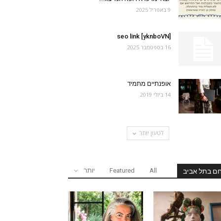
9 באפריל 2025
seo link [yknboVN]
16 בספטמבר 2025
אופנתיים מתמיד
14 ביולי 2019
לטעון יותר
All
Featured
יותר
ם בתל אביב