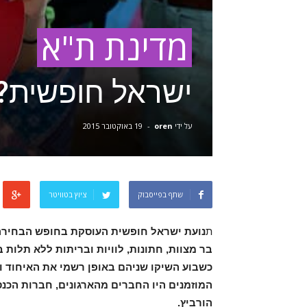
מדינת ת"א
ישראל חופשית?
על ידי
oren
-
19 באוקטובר 2015
שתף בפייסבוק
ציוץ בטוויטר
ת
נועת ישראל חופשית העוסקת בחופש הבחירה וק
בר מצוות, חתונות, לוויות ובריתות ללא תלות 
המוזמנים היו החברים מהארגונים, חברות הכנס
הורביץ.