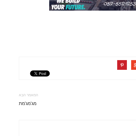
המאמר הבא
מג'מג'מת