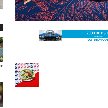
ע
חדש