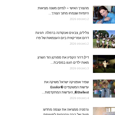
מהצורך האישי – למיזם משנה מציאות:
היזמיות שצמחו מתוך הצורך...
2 באוגוסט 2026
צלילים, צבעים ואנקודנה ברמלה: חגיגת
דרום אמריקאית ביום העצמאות של פרו
2 באוגוסט 2026
דילן דרור הקפיץ את ספורטן הוד השרון:
מאות ילדים חגגו במסיבת...
3 באוגוסט 2026
שמיר אופטיקה ישראל משיקה את
עדשות המשקפיים Essilor®
Stellest®, העדשות המתקדמות...
4 באוגוסט 2026
גרמניה ממציאה את עצמה מחדש:
מיעד של בירה ונקניקיות למעצמת