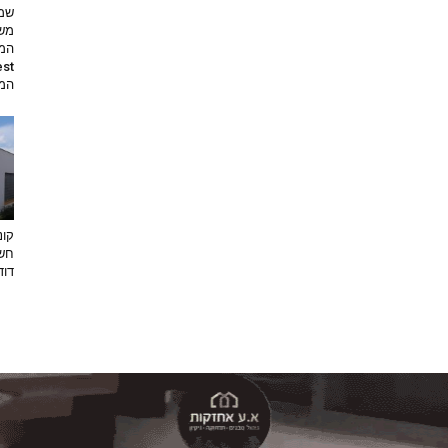
שמי
משי
המת
קונ
חשו
דוד