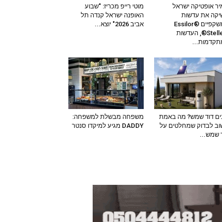
ר אופטיקה ישראל
מוטי רייפ מכריז: "שבוע
קה את עדשות
האופנה ישראל קנדה תל
המשקפיים Essilor®
אביב 2026" יוצא...
Stellest®, העדשות
קדמות...
ים דוד שמש? מה באמת
משפחה מבשלת למשפחה:
ב לבדוק שמחלטים על
DADDY מגיע למיקדו סנטר
 שמש...