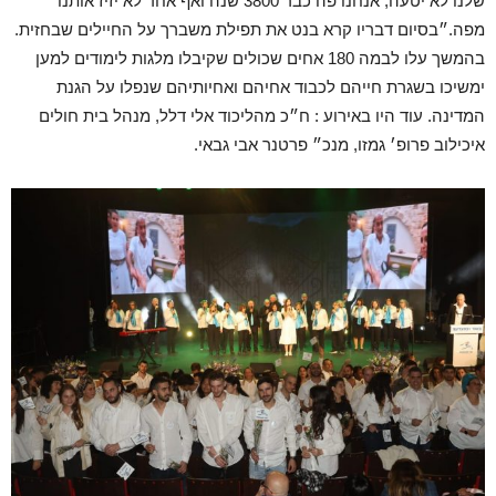
שלנו לא יטעה, אנחנו פה כבר 3800 שנה ואף אחד לא יזיז אותנו
מפה.״בסיום דבריו קרא בנט את תפילת משברך על החיילים שבחזית.
בהמשך עלו לבמה 180 אחים שכולים שקיבלו מלגות לימודים למען
ימשיכו בשגרת חייהם לכבוד אחיהם ואחיותיהם שנפלו על הגנת
המדינה. עוד היו באירוע : ח״כ מהליכוד אלי דלל, מנהל בית חולים
איכילוב פרופ׳ גמזו, מנכ״ פרטנר אבי גבאי.