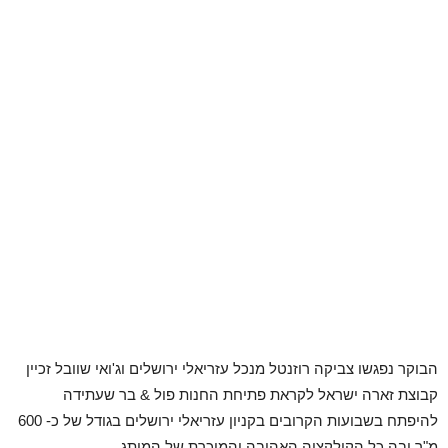
הבוקר נפגשו צביקה רוזנטל מנכל עזריאלי ירושלים וג'ואי שוובל זכיין
קבוצת זארה ישראל לקראת פתיחת החנות פול & בר שעתידה
להיפתח בשבועות הקרובים בקניון עזריאלי ירושלים בגודל של כ- 600
מ"ר ובה כל הקולקציה האהובה והמוכרת של המותג.