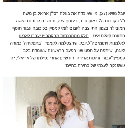
יובל נשיא (27), מי שאיבדה את בעלה רס״ן אריאל בן משה
ז"ל בקרבות ה7 באוקטובר, בעוטף עזה, ונחשבת לכוהנת היוגה
המובילה בצפון,התייצבה ליום צילומי קמפיין בכיכובה עבור תוסף
התזונה קאלם איט –
חלק מההכנסות מהקמפיין יעברו לארגון
לאלמנות ויתומי צה"ל.
יובל, שהצטלמה לקמפיין "בתפקידה" כמורה
ליוגה, שיתפה על הסט שזו הפעם הראשונה שעומדת בלב
קמפיין:"עבורי זו זכות אדירה, חודשיים אחרי נפילתו של אריאלי, זה
גושפנקה לעצמי של בחירה בחיים".