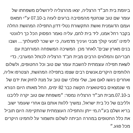
ביוזמת
בית
חב״ד
הרצליה
,
יצאו
מהרצליה
לירושלים
משפחתו
של
עומר
שם
טוב
שנחטף
מהמסיבה
ברעים
לעזה
ב
-07.10
ע״י
חמאס
ועמם
הדוגמנית
ואשת
התקשורת
נטלי
דדון
.
התפילה
המרגשת
החלה
בקבר
רחל
אמנו
,
ליד
בית
לחם
,
עליה
נאמר
הפסוק
הכל
כך
רלוונטי
לימינו
"
מנעי
קולך
מבכי
ועיניך
מדמעה
,
כי
יש
שכר
לפעולתך
…
ושבו
בנים
מארץ
שבים
".
לאחר
מכן
המשיכה
המשפחה
המורחבת
עם
חבריהם
והמלווים
הרבים
מבית
חב
"
ד
הרצליה
לכותל
המערבי
,
כדי
לשאת
תפילה
עוצמתית
להשבת
עומר
שם
טוב
וכל
החטופים
,
ולשלום
הלוחמים
היקרים
.
אנשים
רבים
שצפו
בתפילה
המרגשת
,
הצטרפו
אליה
,
ואחרים
ניגשו
לאם
ואב
,
שלי
ומלכי
שם
טוב
על
מנת
לחזק
את
ידם
של
מי
שנמצאים
בסיטואציה
הקשה
כבר
82
ימים
,
החל
מאותו
היום
הנורא
ב
-07.10.
מבית
חב״ד
הרצליה
נמסר
:
״משפחת
שם
טוב
יקרה
לליבנו
ולליבם
של
כל
בית
ישראל
,
נמשיך
ללוות
אותם
גם
אחרי
שעומר
ישוב
בריא
ושלם
בע״ה
.
מי
ייתן
והתפילה
העוצמתית
שהתקיימה
היום
תוביל
את
כלל
החטופים
במהרה
הביתה
לשלום
ותשמור
על
לוחמינו
היקרים
מכל
פגע
.
״