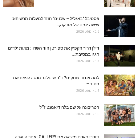
פסטיבל "באגליל – שכנים" חוזר למעלות תרשיחא:
שישה ימים של מוזיקה,...
6 באוגוסט 2026
דילן דרור הקפיץ את ספורטן הוד השרון: מאות ילדים
חגגו במסיבת...
3 באוגוסט 2026
למה אנחנו צוחקים? ד"ר שי גלבר מנסה לפצח את
הסוד –...
6 באוגוסט 2026
הטריבונה על שם בלה דיאמנט ז״ל
6 באוגוסט 2026
סופר-פארם משיקה את GALLERY: אתר היוקרה