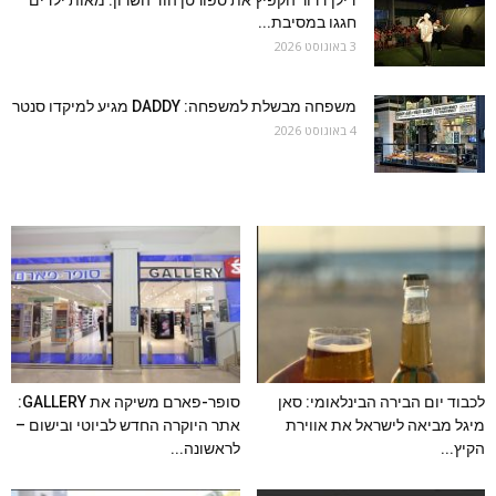
דילן דרור הקפיץ את ספורטן הוד השרון: מאות ילדים
חגגו במסיבת...
3 באוגוסט 2026
משפחה מבשלת למשפחה: DADDY מגיע למיקדו סנטר
4 באוגוסט 2026
לכבוד יום הבירה הבינלאומי: סאן
סופר-פארם משיקה את GALLERY:
מיגל מביאה לישראל את אווירת
אתר היוקרה החדש לביוטי ובישום –
הקיץ...
לראשונה...