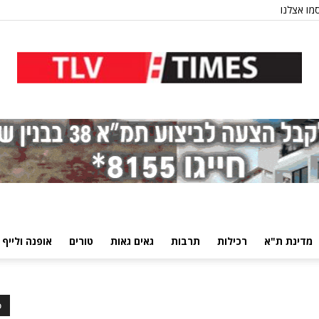
מו אצלנו
מדינת ת"א
רכילות
תרבות
גאים גאות
טורים
אופנה ולייף 
כ