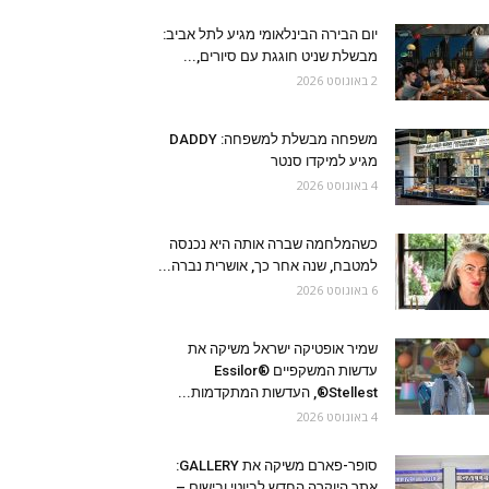
יום הבירה הבינלאומי מגיע לתל אביב:
מבשלת שניט חוגגת עם סיורים,...
2 באוגוסט 2026
משפחה מבשלת למשפחה: DADDY
מגיע למיקדו סנטר
4 באוגוסט 2026
כשהמלחמה שברה אותה היא נכנסה
למטבח, שנה אחר כך, אושרית נברה...
6 באוגוסט 2026
שמיר אופטיקה ישראל משיקה את
עדשות המשקפיים Essilor®
Stellest®, העדשות המתקדמות...
4 באוגוסט 2026
סופר-פארם משיקה את GALLERY:
אתר היוקרה החדש לביוטי ובישום –