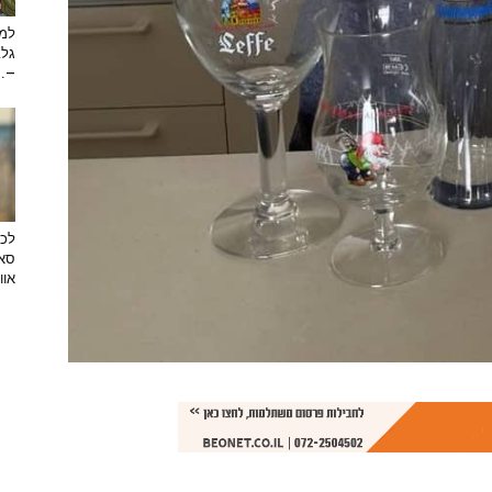
למה
גלב
...
לכב
סאן
אוו