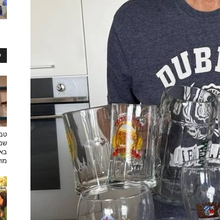
ע
טבע
שמפ
באו
מוזי