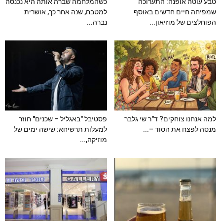
טבע עוטה אופנה: התערוכה
כשהמלחמה שברה אותה היא נכנסה
שמפיחה חיים חדשים באוסף
למטבח, שנה אחר כך, אושרית
הפוחלצים של מוזיאון...
נברה...
למה אנחנו צוחקים? ד"ר שי גלבר
פסטיבל "באגליל – שכנים" חוזר
מנסה לפצח את הסוד –...
למעלות תרשיחא: שישה ימים של
מוזיקה,...