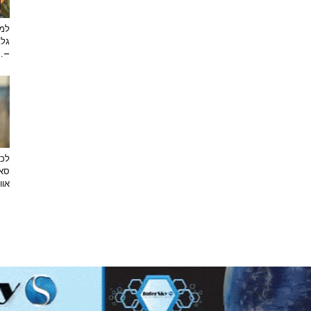
למה
גלב
...
לכב
סאן
אוו