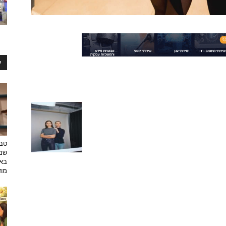
ע
טבע
שמפ
באו
מוזי