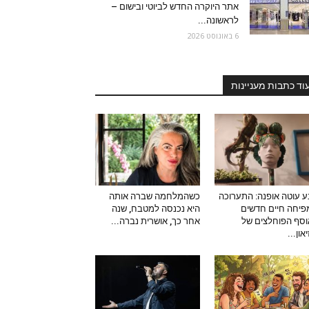
אתר היוקרה החדש לביוטי ובישום –
לראשונה...
6 באוגוסט 2026
וד כתבות מעניינות
 עוטה אופנה: התערוכה
כשהמלחמה שברה אותה
יחה חיים חדשים
היא נכנסה למטבח, שנה
סף הפוחלצים של
אחר כך, אושרית נברה...
און...