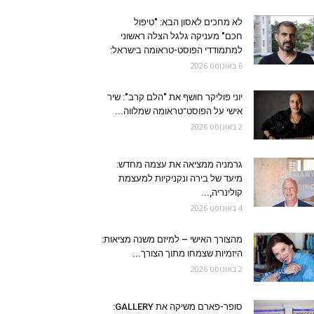
לא מחכים לאסון הבא: "טיפול
חכם" מעניקה גלגל הצלה ראשוני
למתמודדי הפוסט-טראומה בישראל:
6 באוגוסט 2026
יוני פוליקר חושף את "הלם קרב": שיר
אישי על הפוסט־טראומה שמלווה...
2 באוגוסט 2026
גרמניה ממציאה את עצמה מחדש:
מיעד של בירה ונקניקיות למעצמת
קולינריה,...
4 באוגוסט 2026
מהצורך האישי – למיזם משנה מציאות:
היזמיות שצמחו מתוך הצורך...
2 באוגוסט 2026
סופר-פארם משיקה את GALLERY: