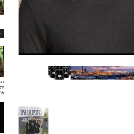
ע
כש
היא
אחר