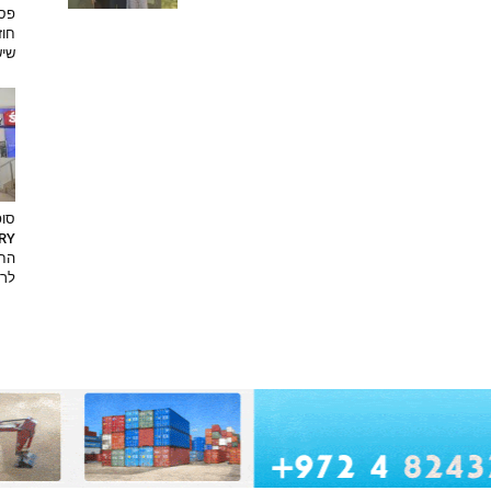
פסט
חוז
שיש
סופ
החד
לרא