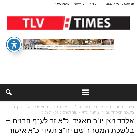
יום שישי, אוגוסט 7, 2026
אודות
צור קשר
פרסמו אצלנו
בית
הטריבונה על שם בלה דיאמנט ז״ל
אלדד ניצן יו''ר תאגידי כ''א זר לענף הבניה -
בלשכת המסחר שם יח''צ תגידי כ''א אישור לפרסום ללא תשלום
אלדד ניצן יו"ר תאגידי כ"א זר לענף הבניה –
בלשכת המסחר שם יח"צ תגידי כ"א אישור