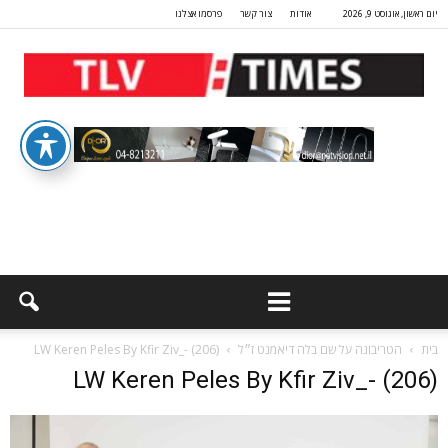
יום ראשון, אוגוסט 9, 2026
אודות
צור קשר
פרסמו אצלנו
בית
הטריבונה על שם בלה דיאמנט ז״ל
LW Keren Peles By Kfir Ziv_- (206)
LW Keren Peles By Kfir Ziv_- (206)