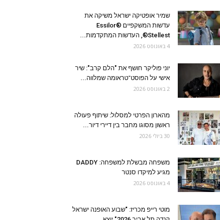
שמיר אופטיקה ישראל משיקה את
עדשות המשקפיים Essilor®
Stellest®, העדשות המתקדמות...
4 באוגוסט 2026
יוני פוליקר חושף את "הלם קרב": שיר
אישי על הפוסט־טראומה שמלווה...
2 באוגוסט 2026
מהארון הפרטי למסלול: שיתוף פעולה
ראשון מסוגו מחבר בין דיירי דיור...
30 ביולי 2026
משפחה מבשלת למשפחה: DADDY
מגיע למיקדו סנטר
4 באוגוסט 2026
מוטי רייפ מכריז: "שבוע האופנה ישראל
קנדה תל אביב 2026" יוצא...