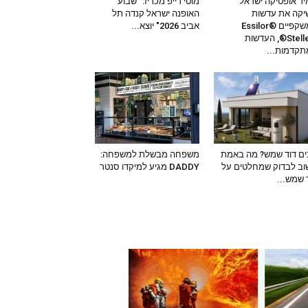
ר אופטיקה ישראל
מוטי רייפ מכריז: "שבוע
קה את עדשות
האופנה ישראל קנדה תל
המשקפיים Essilor®
אביב 2026" יוצא...
Stellest®, העדשות
קדמות...
ים דוד שמש? מה באמת
משפחה מבשלת למשפחה:
ב לבדוק שמחלטים על
DADDY מגיע למיקדו סנטר
 שמש...