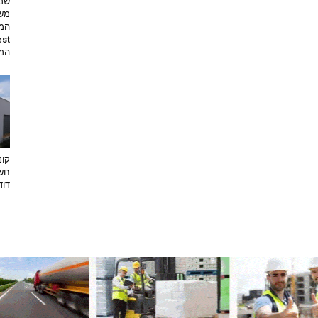
שמי
משי
המת
קונ
חשו
דוד