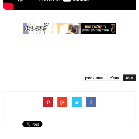
תגים
מומלץ
עמותת יסמין