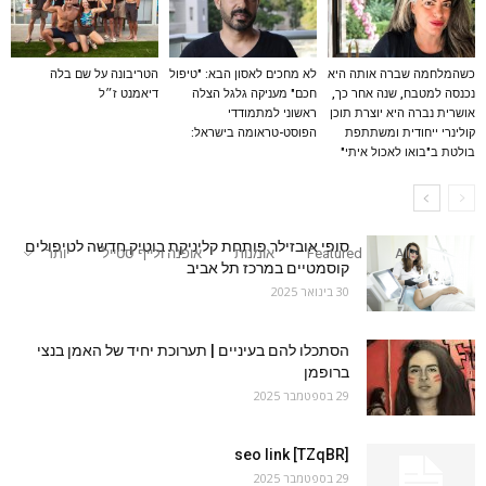
כשהמלחמה שברה אותה היא
לא מחכים לאסון הבא: "טיפול
הטריבונה על שם בלה
נכנסה למטבח, שנה אחר כך,
חכם" מעניקה גלגל הצלה
דיאמנט ז״ל
אושרית נברה היא יוצרת תוכן
ראשוני למתמודדי
קולינרי ייחודית ומשתתפת
הפוסט-טראומה בישראל:
בולטת ב"בואו לאכול איתי"
סופי אובזילר פותחת קליניקת בוטיק חדשה לטיפולים
All
Featured
אומנות
אופנה ולייף סטייל
יותר
קוסמטיים במרכז תל אביב
30 בינואר 2025
הסתכלו להם בעיניים | תערוכת יחיד של האמן בנצי
ברופמן
29 בספטמבר 2025
seo link [TZqBR]
29 בספטמבר 2025