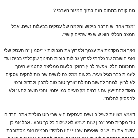
מה קורה בתחום הזה בתוך המגזר הערבי ?
"מצד אחד יש הרבה ביקוש והקמה של עסקים בבעלות נשים. אבל
המצב הכללי הוא שיש פי שתיים קושי".
ואיך את מקדמת את עצמך ולפרוץ את הגבולות ? "יסמין זה העסק שלי
ואני חושבת שהצלחתי לפרוץ גבולות בזכות החינוך שקבלתי בבית ועד
התכונות הללו אפשר לרוץ רחוק" בלעום ממליצה להטמיע חינוך
ליזמות כבר מגיל צעיר. בלעום ממליצה לנשים שרוצות להקים עסקים
לא לרוץ ולמהר לחשוב תחילה "צריך טוב טוב לתכנן ולבדוק ורצוי
מאוד להתייעץ עם גורמים מקצועיים כמו יסמין והכי חושב להעז ולא
להפסיק לחלום".
דוגמא מצוינת לשילוב נשים בעסקים היא שרי רוט מולי"ת אתר 'חרדים
10' מקרית ספר "נכון שזה נשמע לא שילוב כל כך טבעי. אבל אני כן
עושה את זה. יש לי שאיפות שבניי יהיו תלמידי חכמים ואני מסתובבת