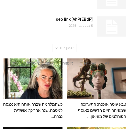
seo link [AhPfEBdP]
5 בספטמבר 2025
לטעון יותר
All
Featured
אומנות
אופנה ולייף סטייל
יותר
טבע עוטה אופנה: התערוכה
כשהמלחמה שברה אותה היא נכנסה
שמפיחה חיים חדשים באוסף
למטבח, שנה אחר כך, אושרית
הפוחלצים של מוזיאון...
נברה...