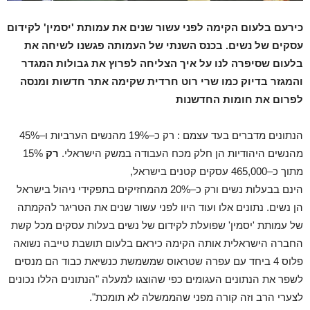
כירעם בלעום הקימה לפני עשור שנים את עמותת 'יסמין' לקידום
עסקים של נשים. בכנס השנתי של העמותה פגשנו לשיחה את
בלעום שסיפרה לנו על איך הצליחה לפרוץ את גבולות המגדר
והמגזר בדיוק כמו שרי רוט חרדית שקימה אתר חדשות ומנסה
לפרום את חומות החדשנות
הנתונים מדברים בעד עצמם : רק כ–19% מהנשים הערביות ו–45%
מהנשים היהודיות הן חלק מכח העבודה במשק הישראלי.
רק
15%
מתוך כ–465,000 עסקים קטנים בישראל,
הינם בבעלות נשים
ורק כ–20% מהמחזיקים בתפקידי ניהול בישראל
הן נשים. נתונים אלו ועוד היוו לפני עשור שנים את הטריגר להקמתה
של עמותת 'יסמין' שפועלת לקידום של נשים בעלות עסקים מכל קשת
החברה הישראלית אותה הקימה כיראם בלעום תושבת טייבה נשואה
פלוס 4 ביחד עם עפרה שטראוס שמשמשת כנשיאת כבוד הם מנסים
לשפר את הנתונים העגומים כפי שהוצגו למעלה "הנתונים הללו נכונים
לצערי הרב וזה קורה מפני שהממשלה לא תומכת".