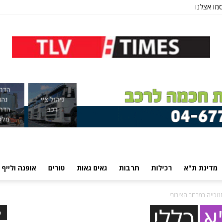
מו אצלנו
מדינת ת"א
רכילות
תרבות
גאים גאות
טורים
אופנה ולייף 
וכייה במרחב הציבורי
א
כללי
כ