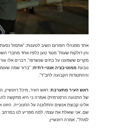
אחד ממנהלי הפורום השיב לטענות: "אתמול נסעתי ב
והן דולקות שעות" מנגד טען כלפיו אחד מחברי הש
מקרים ששמענו על בתים שנשרפו". דברים אלו עורר
נובעת
ממוטיבציה אנטי-דתית:
"ברור שמה שעומד 
וההתנגדות הקבועה לחב"ד".
ראש העיר מתערבת
: ראש העיר, מיכל רוזנשיין
של התנועה הרפורמית) ואמרה כי היא מתקשה להבי
אלינו קבוצת אנשים והתלוננה על החנוכייה. הזזנ
שם. אני שואלת את עצמי, למה מפריע לנו במרחב הצ
למה?", אמרה רוזנשיין.