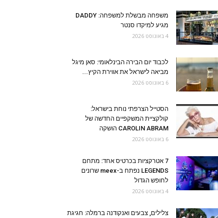
משפחה מבשלת למשפחה: DADDY
מגיע למיקדו סנטר
4 באוגוסט 2026
לכבוד יום הבירה הבינלאומי: סאן מיגל
מביאה לישראל את אווירת הקיץ...
6 באוגוסט 2026
הסטייל הצרפתי נוחת בישראל:
קולקציית המשקפיים החדשה של
CAROLIN ABRAM הושקה
6 באוגוסט 2026
7 אטרקציות בכרטיס אחד: מתחם
LEGENDS נפתח ב-meex שרונים
לחופש הגדול
4 באוגוסט 2026
צלילים, צבעים ואנקודנה ברמלה: חגיגת