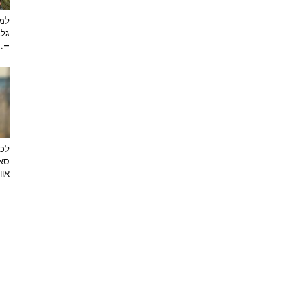
למה
גלב
...
לכב
סאן
אוו