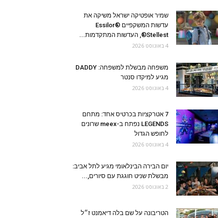
שמיר אופטיקה ישראל משיקה את
עדשות המשקפיים Essilor®
Stellest®, העדשות המתקדמות...
4 באוגוסט 2026
משפחה מבשלת למשפחה: DADDY
מגיע למיקדו סנטר
4 באוגוסט 2026
7 אטרקציות בכרטיס אחד: מתחם
LEGENDS נפתח ב-meex שרונים
לחופש הגדול
4 באוגוסט 2026
יום הבירה הבינלאומי מגיע לתל אביב:
מבשלת שניט חוגגת עם סיורים,...
2 באוגוסט 2026
הטריבונה על שם בלה דיאמנט ז״ל