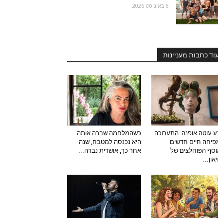
6 באוגוסט 2026
וד כתבות מעניינות
 עוטה אופנה: התערוכה
כשהמלחמה שברה אותה
יחה חיים חדשים
היא נכנסה למטבח, שנה
סף הפוחלצים של
אחר כך, אושרית נברה...
און...