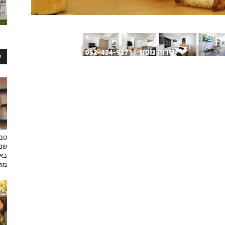
ע
טבע
שמפ
באו
מוזי