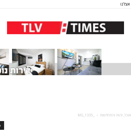
אצלנו
אוכל, זהות והתחדשות
_MG_1335
כ