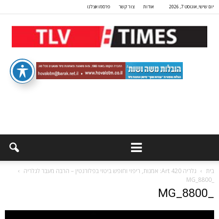
יום שישי, אוגוסט 7, 2026
אודות
צור קשר
פרסמו אצלנו
בית
גלריה 420 Art: אמנות, ריפוי וחופש ביטוי בפלורנטין – הרבה מעבר לגלריה
_MG_8800
_MG_8800