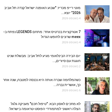
מוטי רייפ מכריז: "שבוע האופנה ישראל קנדה תל אביב
2026" יוצא...
4 באוגוסט 2026
7 אטרקציות בכרטיס אחד: מתחם LEGENDS נפתח ב-
meex שרונים לחופש הגדול
4 באוגוסט 2026
יום הבירה הבינלאומי מגיע לתל אביב: מבשלת שניט
חוגגת עם סיורים,...
2 באוגוסט 2026
כשהמלחמה שברה אותה היא נכנסה למטבח, שנה אחר
כך, אושרית נברה...
6 באוגוסט 2026
לא מחכים לאסון הבא: "טיפול חכם" מעניקה גלגל
הצלה ראשוני למתמודדי הפוסט-טראומה בישראל: