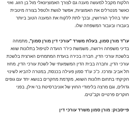
הלקוח מקבל למעשה מענה גם לצורך האמוציונאלי מול בן הזוג. ואזי
כאשר מנטרלים את האמוציות, אפשר לגשת ולטפל בצורה מיטבית
יותר בהליך הגירושין, ובכך לתת ללקוח את המענה הטוב ביותר
בעבורו ובעבור המשפחה שלו.
עו"ד מורן סמון, בעלת משרד "עורכי דין מורן סמון",
מתמחה
בדיני משפחה וירושה, משמשת כיו"ר הועדה לטיפול בתלונות שווא
בלשכת עורכי הדין, חברה בכירה בועדת המתמחים הארצית בלשכת
עורכי הדין, וחברה בבית הדין המשמעתי של לשכת עורכי הדין, מחוז
תל אביב ומרכז. כ"כ עו"ד סמון פעילה בכנסת, במטרה להביא לשינוי
חקיקתי בתחום תלונות השווא, מקדמת מחקרים בנושא יחד עם גופים
גדולים, וגם מרצה בלימודי החוץ של אוניברסיטת בר-אילן, בפני
חוקרים פרטיים וקב"טים.
פייסבוק: מורן סמון משרד עורכי דין