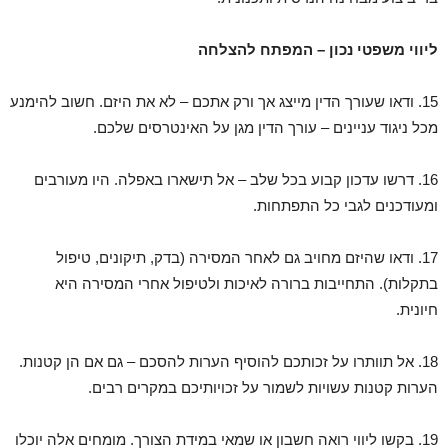
ליווי משפטי נכון – המפתח להצלחה
15.⁠ ⁠ודאו שעורך הדין מייצג אך ורק אתכם – לא את היזם. חשוב להימנע
מכל ניגוד עניינים – עורך הדין מגן על האינטרסים שלכם.
16.⁠ ⁠דרשו עדכון קבוע בכל שלב – אל תישארו באפלה. היו מעורבים
ומעודכנים לגבי כל התפתחות.
17.⁠ ⁠ודאו שהיזם מחויב גם לאחר המסירה (בדק, תיקונים, טיפול
בתקלות). התחייבות ברורה לאיכות ולטיפול אחרי המסירה היא
חיונית.
18.⁠ ⁠אל תוותרו על זכותכם להוסיף הערות להסכם – גם אם הן קטנות.
הערות קטנות עשויות לשמור על זכויותיכם במקרים רבים.
19.⁠ ⁠בקשו ליווי רואה חשבון או שמאי במידת הצורך. מומחים אלה יוכלו