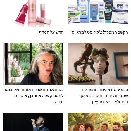
הקשב המפקד! צ'ק ליסט למתגייס
חדש על המדף
טבע עוטה אופנה: התערוכה
כשהמלחמה שברה אותה היא נכנסה
שמפיחה חיים חדשים באוסף
למטבח, שנה אחר כך, אושרית
הפוחלצים של מוזיאון...
נברה...