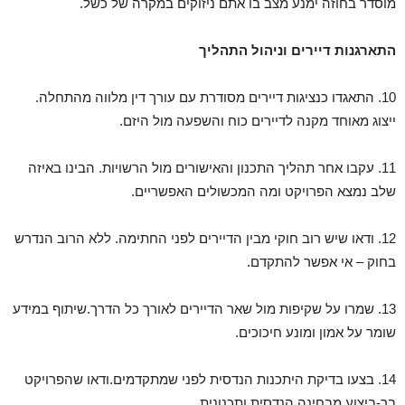
מוסדר בחוזה ימנע מצב בו אתם ניזוקים במקרה של כשל.
התארגנות דיירים וניהול התהליך
10.⁠ ⁠התאגדו כנציגות דיירים מסודרת עם עורך דין מלווה מהתחלה.
ייצוג מאוחד מקנה לדיירים כוח והשפעה מול היזם.
11.⁠ ⁠עקבו אחר תהליך התכנון והאישורים מול הרשויות. הבינו באיזה
שלב נמצא הפרויקט ומה המכשולים האפשריים.
12.⁠ ⁠ודאו שיש רוב חוקי מבין הדיירים לפני החתימה. ללא הרוב הנדרש
בחוק – אי אפשר להתקדם.
13.⁠ ⁠שמרו על שקיפות מול שאר הדיירים לאורך כל הדרך.שיתוף במידע
שומר על אמון ומונע חיכוכים.
14.⁠ ⁠בצעו בדיקת היתכנות הנדסית לפני שמתקדמים.ודאו שהפרויקט
בר-ביצוע מבחינה הנדסית ותכנונית.