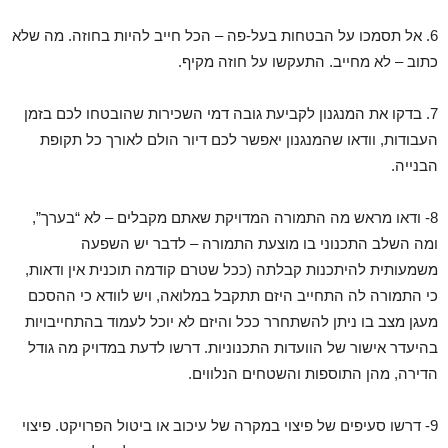
6. אל תסמכו על הבטחות בעל-פה – הכל חייב להיות בחוזה. מה שלא
כתוב – לא מחייב. התעקשו על חוזה מקיף.
7. בדקו את המנגנון לקביעת גובה דמי השכירות שהובטחו לכם בזמן
העבודות, וודאו שהמנגנון יאפשר לכם דיור הולם לאורך כל תקופת
הבנייה.
8- ודאו מראש מה התמורה המדויקת שאתם מקבלים – לא “בערך”,
ומה השלב התכנוני בו מוצעת התמורה – לדבר יש השפעה
משמעותית להיתכנות קבלתה (ככל שטרם קודמה תוכנית אין ודאות,
כי התמורה לה התחייב היזם תתקבל במלואה, ויש לוודא כי ההסכם
מעגן מצב בו ניתן להשתחרר ככל והיזם לא יוכל לעמוד בהתחייבויות
בהיעדר אישור של הוועדות התכנוניות. דרשו לדעת במדויק מה גודל
הדירה, מהן התוספות והשטחים הנלווים.
9- דרשו סעיפים של פיצוי במקרה של עיכוב או ביטול הפרויקט. פיצוי