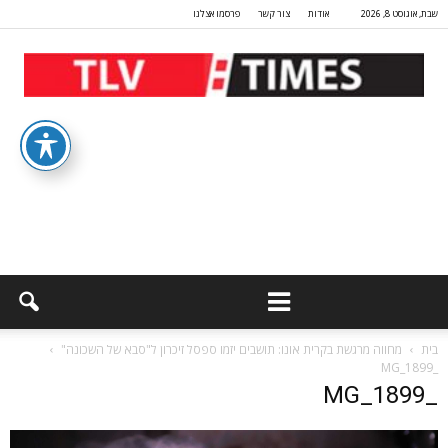
שבת, אוגוסט 8, 2026
אודות
צור קשר
פרסמו אצלנו
בית
מחווה מרגשת בקרית אונו: תושבים יזמו ספסל זיכרון ל"סבא של השכונה"
_MG_1899
_MG_1899