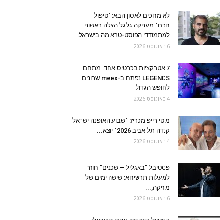
לא מחכים לאסון הבא: "טיפול
חכם" מעניקה גלגל הצלה ראשוני
למתמודדי הפוסט-טראומה בישראל:
6 באוגוסט 2026
7 אטרקציות בכרטיס אחד: מתחם
LEGENDS נפתח ב-meex שרונים
לחופש הגדול
4 באוגוסט 2026
מוטי רייפ מכריז: "שבוע האופנה ישראל
קנדה תל אביב 2026" יוצא...
4 באוגוסט 2026
פסטיבל "באגליל – שכנים" חוזר
למעלות תרשיחא: שישה ימים של
מוזיקה,...
6 באוגוסט 2026