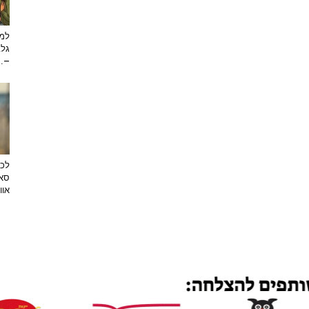
למה
גלב
...
לכב
סאן
אוו