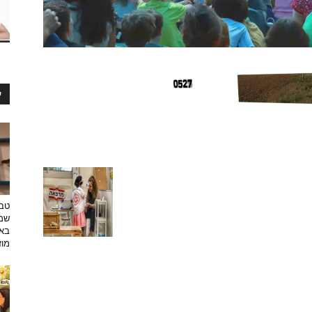
ע
טבע
שמפ
באו
מוזי