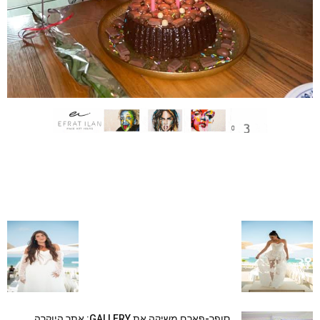
סופר-פארם משיקה את GALLERY: אתר היוקרה