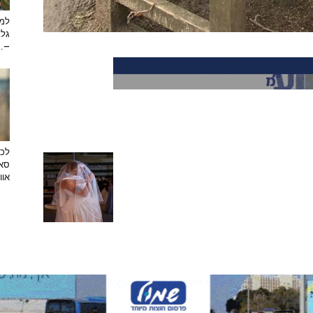
למה
גלב
...
לכב
סאן
אוו