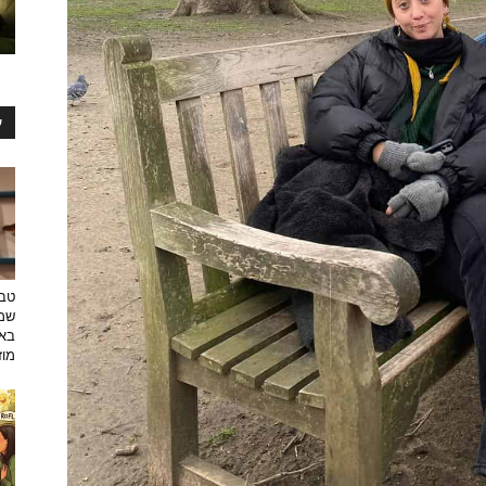
ע
טבע
שמפ
באו
מוזי