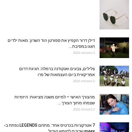
דילן דרור הקפיץ את ספורטן הוד השרון: מאות ילדים
חגגו במסיבת...
3 באוגוסט 2026
צלילים, צבעים ואנקודנה ברמלה: חגיגת דרום
אמריקאית ביום העצמאות של פרו
2 באוגוסט 2026
מהצורך האישי – למיזם משנה מציאות: היזמיות
שצמחו מתוך הצורך...
2 באוגוסט 2026
7 אטרקציות בכרטיס אחד: מתחם LEGENDS נפתח ב-
meex שרונים לחופש הגדול