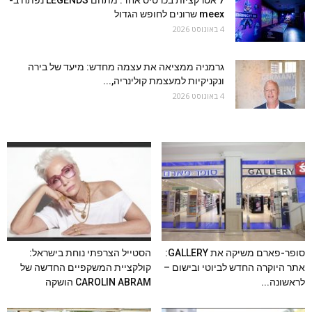
7 אטרקציות בכרטיס אחד: מתחם LEGENDS נפתח ב-
meex שרונים לחופש הגדול
4 באוגוסט 2026
גרמניה ממציאה את עצמה מחדש: מיעד של בירה
ונקניקיות למעצמת קולינריה,...
4 באוגוסט 2026
סופר-פארם משיקה את GALLERY:
הסטייל הצרפתי נוחת בישראל:
אתר היוקרה החדש לביוטי ובישום –
קולקציית המשקפיים החדשה של
לראשונה...
CAROLIN ABRAM הושקה