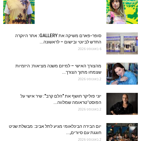
סופר-פארם משיקה את GALLERY: אתר היוקרה
החדש לביוטי ובישום – לראשונה...
6 באוגוסט 2026
מהצורך האישי – למיזם משנה מציאות: היזמיות
שצמחו מתוך הצורך...
2 באוגוסט 2026
יוני פוליקר חושף את "הלם קרב": שיר אישי על
הפוסט־טראומה שמלווה...
2 באוגוסט 2026
יום הבירה הבינלאומי מגיע לתל אביב: מבשלת שניט
חוגגת עם סיורים,...
2 באוגוסט 2026