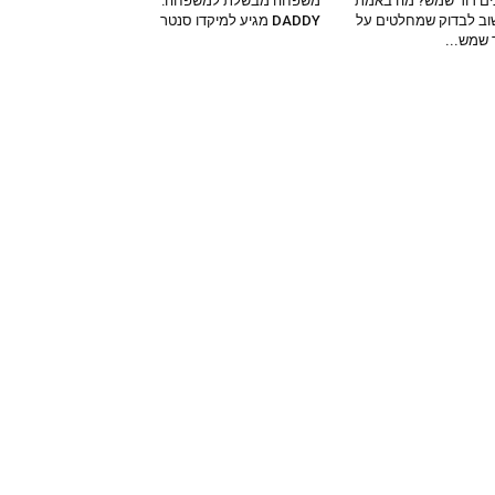
ים דוד שמש? מה באמת
משפחה מבשלת למשפחה:
ב לבדוק שמחלטים על
DADDY מגיע למיקדו סנטר
 שמש...