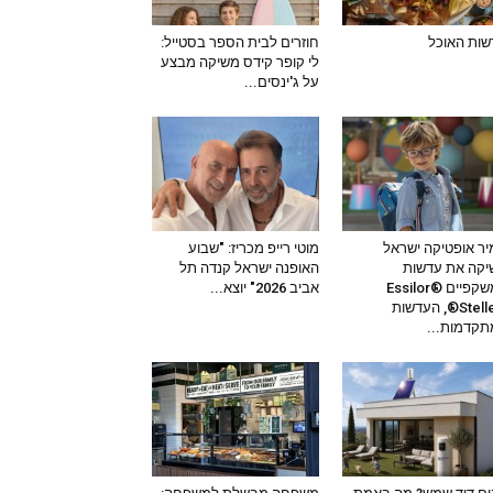
ות האוכל
חוזרים לבית הספר בסטייל:
לי קופר קידס משיקה מבצע
על ג'ינסים...
ר אופטיקה ישראל
מוטי רייפ מכריז: "שבוע
קה את עדשות
האופנה ישראל קנדה תל
המשקפיים Essilor®
אביב 2026" יוצא...
Stellest®, העדשות
קדמות...