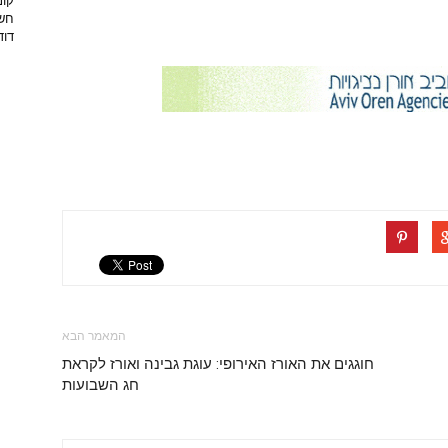
קונ
חשו
דוד
המאמר הבא
חוגגים את האורז האירופי: עוגת גבינה ואורז לקראת
חג השבועות