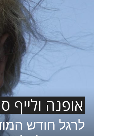
אופנה ולייף סט
לרגל חודש המוד