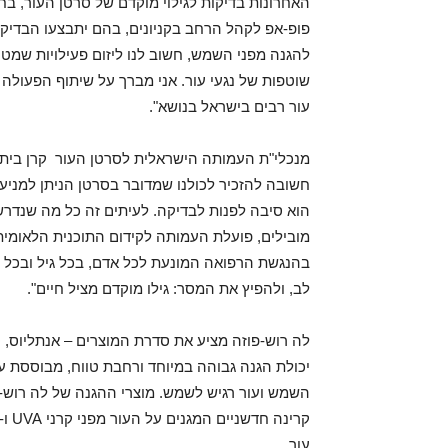
האחרונות בדיקות לגילוי מוקדם של סרטן העור, בח
פופ-אפ לקהל הרחב בקניונים, בהם יתבצעו הבדיק
להגנה מפני השמש, חשוב לנו ליזום פעילויות שמ
שוטפות של נגעי עור. אני מברך על שיתוף הפעולה
עור רבים בישראל בנושא".
מנכלי"ת העמותה הישראלית לסרטן העור
קרן בית
חשובה להזכיר לכולנו שמדובר בסרטן הניתן למניע
הוא סיבה לפנות לבדיקה. לעיתים זה כל מה שנדרש
מובילים, פועלת העמותה לקידום התוכנית הלאומית
בהנגשת הרפואה המונעת לכל אדם, בכל גיל ובכל מ
לב, ולהפיץ את המסר: גילו מוקדם מציל חיים".
לה רוש-פוזה מציע את סדרת המוצרים – אנתליוס,
השמש ועור רגיש לשמש. מוצרי ההגנה של לה רוש-פ
עור.