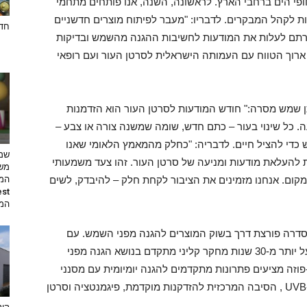
ופי הים ברחבי הארץ. לראשונה, השנה, אנו פותחים מתחמי
ות לקהל המבקרים.
לדבריו: "מעבר לפיתוח מוצרים חדשניים
חדש
טרתם לעלות את המודעות לחשיבות ההגנה מהשמש ובדיקות
 ארוך הטווח עם העמותה הישראלית לסרטן העור ועם רופאי
ן שמש
מסרה:" חודש המודעות לסרטן העור הוא הזדמנות
ה. כל שינוי בעור – כתם חדש, שומה שמשנה צורה או צבע –
 כדי להציל חיים. לדבריה: "כחלק מהמאמץ הלאומי שאנו
שמי
 להעלאת מודעות ומניעה של סרטן העור. זהו צעד משמעותי
משי
קום. אנחנו מזמינים את הציבור לקחת חלק – להיבדק, לשים
המת
 סדרה פורצת דרך בשוק המוצרים להגנה מפני השמש. עם
יכולת הגנה גבוהה במיוחד ורחבת טווח, מבוססת על יותר מ-30 שנות מחקר קליני מתקדם בנושא הגנה מפני
וזה מציעים פתרונות מתקדמים להגנה יומיומית עם מסנני
קרינה חדשניים המגנים על העור מפני קרני UVA ו-UVB , הסיבה המרכזית להזדקנות מוקדמת, פיגמנטציה וסרטן