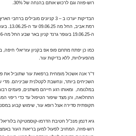
רוש-פוזה
וגם לרכוש אותם בהנחה של 30%.
הבדיקות יערכו ב – 3 קניונים מובילים ברחבי הארץ, בשעות 12:00 עד 20:00. הפופ אפ הראשון יפתח בקניון
רמת אביב,
החל מה 09.06.25 עד ה-13.06.25.
בעופ
ה-19.06.25
בעופר גרנד קניון באר שבע
החל מה-23.6 עד ה 27.06.25.
כמו כן יפתח מתחם פופ אפ
בקניון עזריאלי חיפה,
מהפעילויות, ללא בדיקות עור.
ד"ר אנה אשכול
מומחית ברפואת עור שתוביל את פע
במלנומה, ומאותו רגע חייהם משתנים, פעמים רבות בא
התחלואה, והן מצד שיפור הטיפול עד כדי ריפוי המ
תקופתית סדירה אצל רופא עור, שימוש קבוע במסנן 
גיא דנמן
מנכ"ל חטיבת הדרמו-קוסמטיקה בלוריאל י
רוש-פוזה, המחויב לפעול למען בריאות העור באמצעו