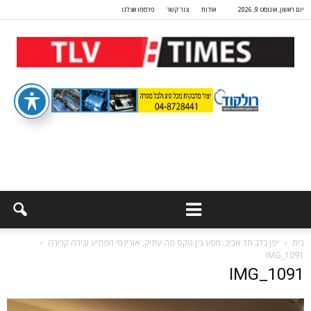
יום ראשון, אוגוסט 9, 2026
אודות
צור קשר
פרסמו אצלנו
בית
יפן בלב תל אביב: מסע בין טקס תה עתיק, אוריגמי מפתיע ובירה קרירה
IMG_1091
IMG_1091