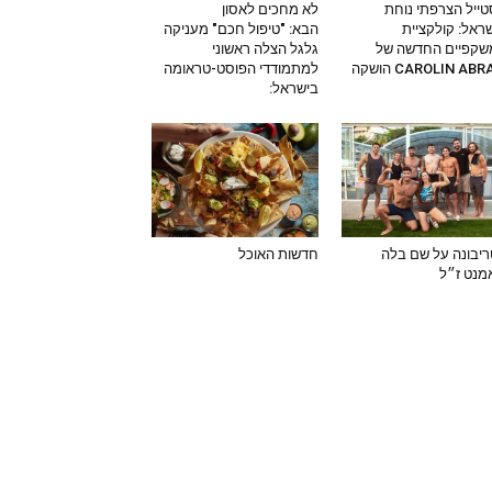
ייל הצרפתי נוחת
לא מחכים לאסון
ראל: קולקציית
הבא: "טיפול חכם" מעניקה
שקפיים החדשה של
גלגל הצלה ראשוני
CAROLIN AB הושקה
למתמודדי הפוסט-טראומה
בישראל:
יבונה על שם בלה
חדשות האוכל
מנט ז״ל