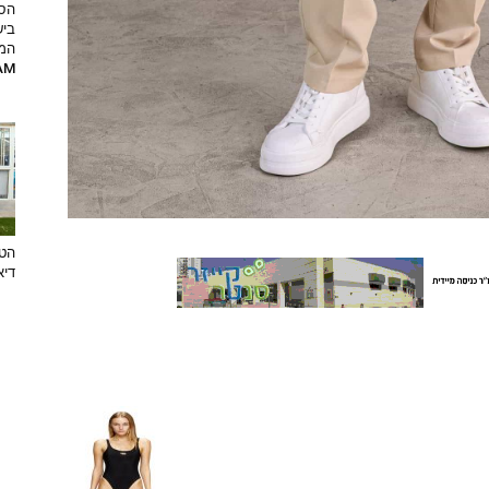
הסט
ביש
המ
RAM
הטר
דיא