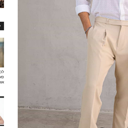
ע
לכב
סאן
אוו