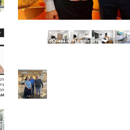
ע
הסט
ביש
המ
RAM