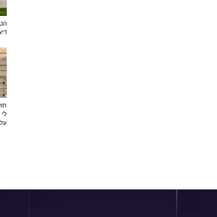
הטר
דיא
חוז
לי 
על 