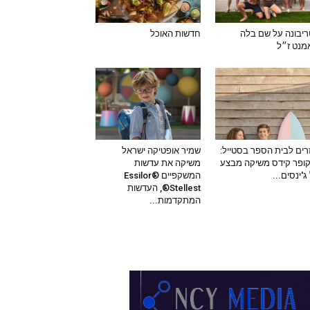
יבונה על שם בלה
חדשות האוכל
מנט ז״ל
רים לבית הספר בסטייל:
שמיר אופטיקה ישראל
קופר קידס משיקה מבצע
משיקה את עדשות
ג'ינסים...
המשקפיים Essilor®
Stellest®, העדשות
המתקדמות...