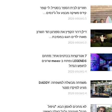
חוזרים לבית הספר בסטייל: לי קופר
קידס משיקה מבצע על ג'ינסים...
5 באוגוסט 2026
דילן דרור הקפיץ את ספורטן הוד השרון:
מאות ילדים חגגו במסיבת...
3 באוגוסט 2026
7 אטרקציות בכרטיס אחד: מתחם
LEGENDS נפתח ב-meex שרונים
לחופש הגדול
4 באוגוסט 2026
משפחה מבשלת למשפחה: DADDY
מגיע למיקדו סנטר
4 באוגוסט 2026
לא מחכים לאסון הבא: "טיפול
חכם" מעניקה גלגל הצלה ראשוני