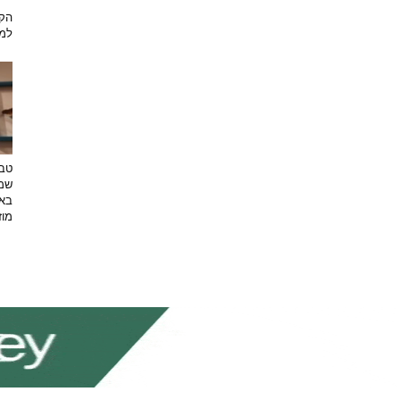
הקש
למת
טבע
שמפ
באו
מוזי