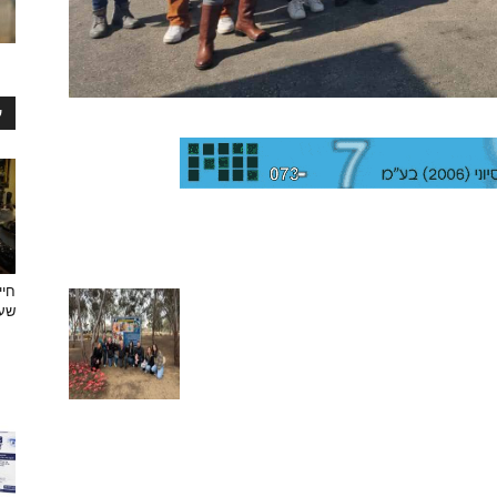
ע
חיי
שעצ