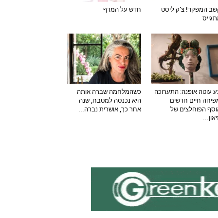
ב המפקד! צ'ק ליסט
חדש על המדף
גייס
 עוטה אופנה: התערוכה
כשהמלחמה שברה אותה
יחה חיים חדשים
היא נכנסה למטבח, שנה
סף הפוחלצים של
אחר כך, אושרית נברה...
און...