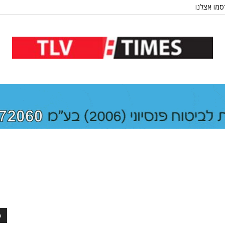
מו אצלנו
כ