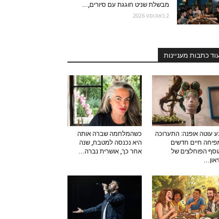
מבשלת שניט חוגגת עם סיורים,...
2 באוגוסט 2026
וד כתבות מעניינות
 עוטה אופנה: התערוכה
כשהמלחמה שברה אותה
יחה חיים חדשים
היא נכנסה למטבח, שנה
סף הפוחלצים של
אחר כך, אושרית נברה...
און...