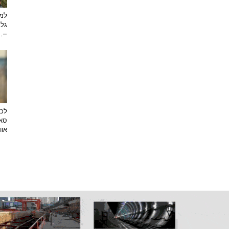
למה
גלב
...
לכב
סאן
אוו