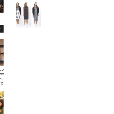
ע
טבע
שמפ
באו
מוזי