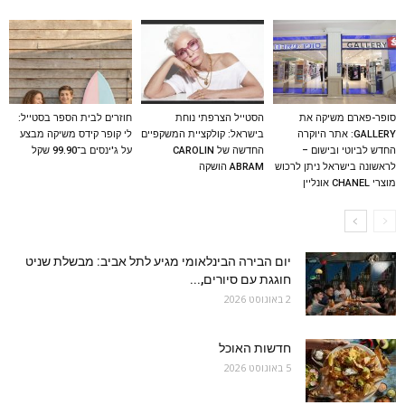
סופר-פארם משיקה את
הסטייל הצרפתי נוחת
חוזרים לבית הספר בסטייל:
GALLERY: אתר היוקרה
בישראל: קולקציית המשקפיים
לי קופר קידס משיקה מבצע
החדש לביוטי ובישום –
החדשה של CAROLIN
על ג'ינסים ב־99.90 שקל
לראשונה בישראל ניתן לרכוש
ABRAM הושקה
מוצרי CHANEL אונליין
יום הבירה הבינלאומי מגיע לתל אביב: מבשלת שניט
חוגגת עם סיורים,...
2 באוגוסט 2026
חדשות האוכל
5 באוגוסט 2026