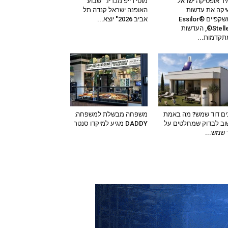
ר אופטיקה ישראל
מוטי רייפ מכריז: "שבוע
קה את עדשות
האופנה ישראל קנדה תל
המשקפיים Essilor®
אביב 2026" יוצא...
Stellest®, העדשות
קדמות...
ים דוד שמש? מה באמת
משפחה מבשלת למשפחה:
ב לבדוק שמחלטים על
DADDY מגיע למיקדו סנטר
 שמש...