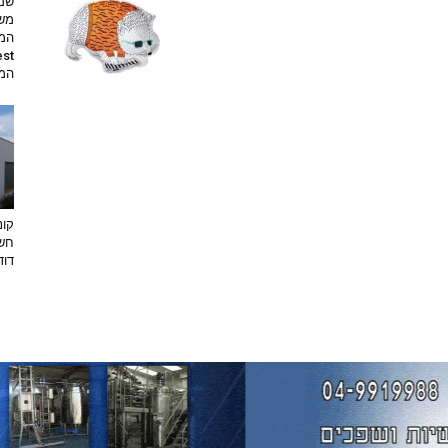
שמי
משי
המת
קונ
חשו
דוד