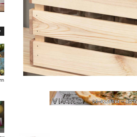
ע
חדש