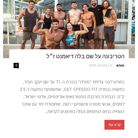
הטריבונה על שם בלה דיאמנט ז״ל
alon
-
6 באוגוסט 2026
0
כחודש לפני צליחת "ספידו" בכנרת ה-71 על שם יעקב חסיד,
נחשפה נבחרת GET SPEEDO FIT, שתשתתף במקצה ל-3.5
ק"מ. הנבחרת מורכבת מספורטאים אולימפיים, אלופי ישראל,
לוחמים, אנשי ספורט ומשפיעני רשת, שיתמודדו יחד עם אתגר
השחייה במים הפתוחים והחלו באימונים לקראת...
קרא עוד