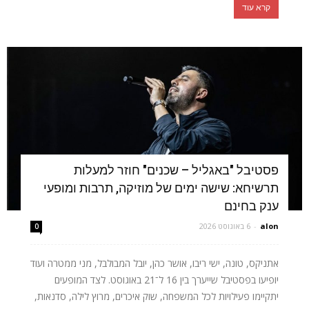
קרא עוד
פסטיבל "באגליל – שכנים" חוזר למעלות
תרשיחא: שישה ימים של מוזיקה, תרבות ומופעי
ענק בחינם
alon
-
6 באוגוסט 2026
0
אתניקס, טונה, ישי ריבו, אושר כהן, יובל המבולבל, מני ממטרה ועוד
יופיעו בפסטיבל שייערך בין 16 ל־21 באוגוסט. לצד המופעים
יתקיימו פעילויות לכל המשפחה, שוק איכרים, מרוץ לילה, סדנאות,