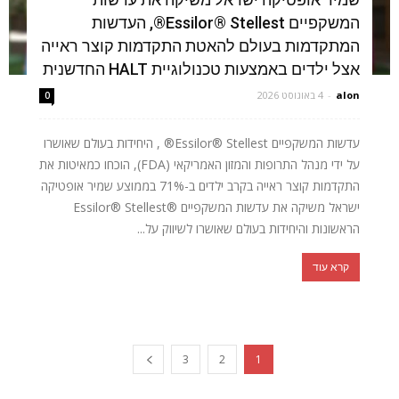
המשקפיים Essilor® Stellest®, העדשות
המתקדמות בעולם להאטת התקדמות קוצר ראייה
אצל ילדים באמצעות טכנולוגיית HALT החדשנית
alon
-
4 באוגוסט 2026
0
עדשות המשקפיים Essilor® Stellest® , היחידות בעולם שאושרו
על ידי מנהל התרופות והמזון האמריקאי (FDA), הוכחו כמאיטות את
התקדמות קוצר ראייה בקרב ילדים ב-71% בממוצע שמיר אופטיקה
ישראל משיקה את עדשות המשקפיים ®Essilor® Stellest
הראשונות והיחידות בעולם שאושרו לשיווק על...
קרא עוד
3
2
1