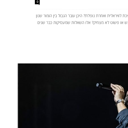
0
לוויראלית ואחרת נופלת? היכן עובר הגבול בין הומור שנון
רגש או פשוט לא מצחיק? אלו השאלות שמעסיקות כבר שנים