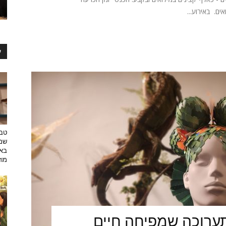
ים. באירוע...
ע
טבע
שמפ
באו
מוזי
ערוכה שמפיחה חיים