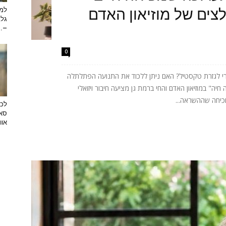
ים של מוזיאון האדם
למה
גלב
...
0
רי לגזרת טקסטיל? האם ניתן ללכוד את התנועה הפתלתלה
ה" במוזיאון האדם והחי ברמת גן מציעה חיבור ויזואלי
וכיחה שההשראה...
לכב
סאן
אוו