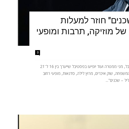
כנים" חוזר למעלות
של מוזיקה, תרבות ומופעי
0
אתניקס, טונה, ישי ריבו, אושר כהן, יובל המבולבל, מני ממטרה ועוד יופיעו בפסטיבל שייערך בין 16 ל־21
המשפחה, שוק איכרים, מרוץ לילה, סדנאות, מופעי רחוב
ל – שכנים"...