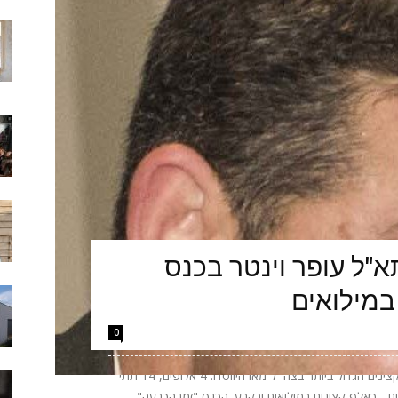
"ל עופר וינטר בכנס
במילואים
0
הערב יתקיים באקספו ביתן 2 בתל אביב כנס הקצינים הגדול ביותר בצה״ל מאז היווסדו: 4 אלופים, 14 תתי
אלופים - כאלף קצינים במילואים ובקבע. הכנס "זמן הכרעה"