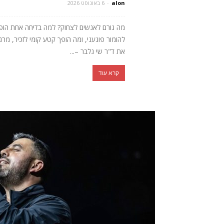
alon
-
6 באוגוסט 2026
מה גורם לאנשים לצחוק? למה בדיחה אחת הופכת 
להומור פוגעני, ומה הופך קטע קומי לזכיר, מ
את ד"ר שי גלבר –...
קרא עוד