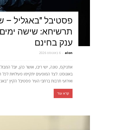
פסטיבל "באגליל – ש
תרשיחא: שישה ימים 
ענק בחינם
alon
-
6 באוגוסט 2026
באוגוסט. לצד המופעים יתקיימו פעילויות לכל 
ואירועי תרבות ברחבי העיר פסטיבל הקיץ "באגלי
קרא עוד