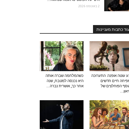
2 באוגוסט 2026
וד כתבות מעניינות
 עוטה אופנה: התערוכה
כשהמלחמה שברה אותה
יחה חיים חדשים
היא נכנסה למטבח, שנה
סף הפוחלצים של
אחר כך, אושרית נברה...
און...