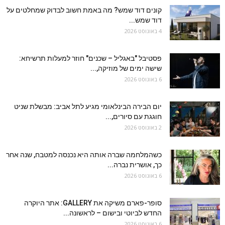
קונים דוד שמש? מה באמת חשוב לבדוק שמחלטים על
דוד שמש...
4 באוגוסט 2026
פסטיבל "באגליל – שכנים" חוזר למעלות תרשיחא:
שישה ימים של מוזיקה,...
6 באוגוסט 2026
יום הבירה הבינלאומי מגיע לתל אביב: מבשלת שניט
חוגגת עם סיורים,...
2 באוגוסט 2026
כשהמלחמה שברה אותה היא נכנסה למטבח, שנה אחר
כך, אושרית נברה...
6 באוגוסט 2026
סופר-פארם משיקה את GALLERY: אתר היוקרה
החדש לביוטי ובישום – לראשונה...
6 באוגוסט 2026