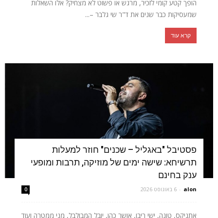
הופך קטע קומי לזכיר, מרגש או פשוט לא מצחיק? אלו השאלות
שמעסיקות כבר שנים את ד"ר שי גלבר –...
קרא עוד
פסטיבל "באגליל – שכנים" חוזר למעלות
תרשיחא: שישה ימים של מוזיקה, תרבות ומופעי
ענק בחינם
alon
-
6 באוגוסט 2026
0
אתניקס, טונה, ישי ריבו, אושר כהן, יובל המבולבל, מני ממטרה ועוד