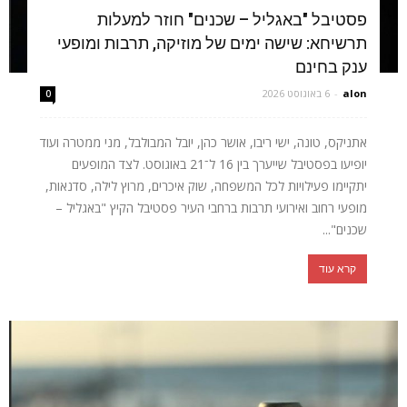
פסטיבל "באגליל – שכנים" חוזר למעלות
תרשיחא: שישה ימים של מוזיקה, תרבות ומופעי
ענק בחינם
alon
-
6 באוגוסט 2026
0
אתניקס, טונה, ישי ריבו, אושר כהן, יובל המבולבל, מני ממטרה ועוד
יופיעו בפסטיבל שייערך בין 16 ל־21 באוגוסט. לצד המופעים
יתקיימו פעילויות לכל המשפחה, שוק איכרים, מרוץ לילה, סדנאות,
מופעי רחוב ואירועי תרבות ברחבי העיר פסטיבל הקיץ "באגליל –
שכנים"...
קרא עוד