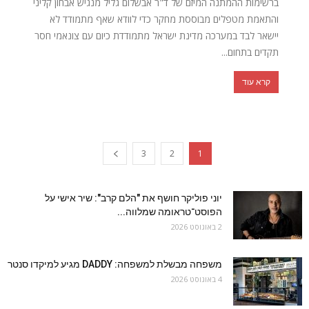
ברשימות ההמתנה המיזם של ד"ר אבשלום גליל מנגיש אבחון קליני
והתאמת מטפלים מבוססת מחקר כדי לוודא שאף מתמודד לא
יישאר לבד במערכה מדינת ישראל מתמודדת כיום עם צונאמי חסר
תקדים בתחום...
קרא עוד
3
2
1
יוני פוליקר חושף את "הלם קרב": שיר אישי על
הפוסט־טראומה שמלווה...
2 באוגוסט 2026
משפחה מבשלת למשפחה: DADDY מגיע למיקדו סנטר
4 באוגוסט 2026