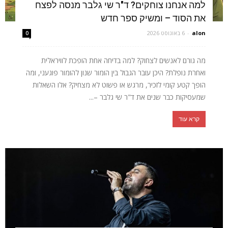
למה אנחנו צוחקים? ד"ר שי גלבר מנסה לפצח
את הסוד – ומשיק ספר חדש
alon
-
6 באוגוסט 2026
0
מה גורם לאנשים לצחוק? למה בדיחה אחת הופכת לוויראלית
ואחרת נופלת? היכן עובר הגבול בין הומור שנון להומור פוגעני, ומה
הופך קטע קומי לזכיר, מרגש או פשוט לא מצחיק? אלו השאלות
שמעסיקות כבר שנים את ד"ר שי גלבר –...
קרא עוד