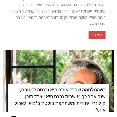
האם ניתן ללכוד את התנועה הפתלתלה של נחש בתוך חליפה
מחויטת? תערוכת "אופנה חיה" במוזיאון האדם והחי ברמת גן מציעה
חיבור ויזואלי ומחקרי מרתק בין הביולוגיה לאמנות הלבוש, ומוכיחה
שההשראה...
קרא עוד
כשהמלחמה שברה אותה היא נכנסה למטבח,
שנה אחר כך, אושרית נברה היא יוצרת תוכן
קולינרי ייחודית ומשתתפת בולטת ב"בואו לאכול
איתי"