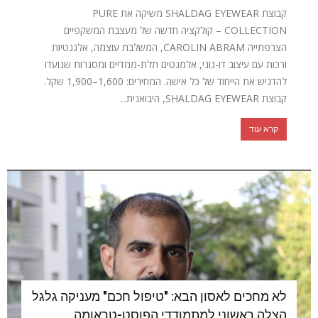
קבוצת SHALDAG EYEWEAR משיקה את PURE
COLLECTION – קולקציה חדשה של מעצבת המשקפיים
הצרפתייה CAROLIN ABRAM, המשלבת עוצמה, אלגנטיות
ורכות עם עיצוב דו-גוני, אלמנטים תלת-ממדיים ומסגרות שנועדו
להדגיש את הייחוד של כל אישה. המחירים: 1,600–1,900 שקל.
קבוצת SHALDAG EYEWEAR, היבואנית...
קרא עוד
לא מחכים לאסון הבא: "טיפול חכם" מעניקה גלגל
הצלה ראשוני למתמודדי הפוסט-טראומה