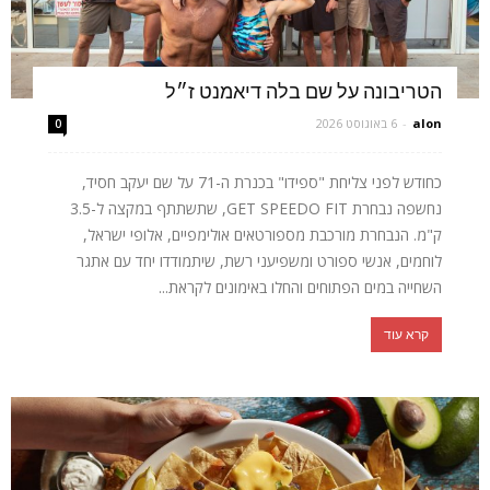
הטריבונה על שם בלה דיאמנט ז״ל
alon
-
6 באוגוסט 2026
0
כחודש לפני צליחת "ספידו" בכנרת ה-71 על שם יעקב חסיד,
נחשפה נבחרת GET SPEEDO FIT, שתשתתף במקצה ל-3.5
ק"מ. הנבחרת מורכבת מספורטאים אולימפיים, אלופי ישראל,
לוחמים, אנשי ספורט ומשפיעני רשת, שיתמודדו יחד עם אתגר
השחייה במים הפתוחים והחלו באימונים לקראת...
קרא עוד