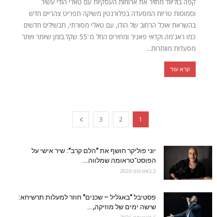
קפה בוליווד מחזיר את ארוחות העסקיות עם טאלי הודי עשיר
וסמוסות טריות המסעדה בפלורנטין משיקה תפריט צהריים חדש
בהשראת אוכל הרחוב של הודו, עם טאלי מסורתי, תבשילים חדשים
כמו ראג'מה וקדאי פאניר ומחירים החל מ־55 שקל.בזמן שיותר ויותר
מסעדות מוותרות...
קרא עוד
3
2
1
יוני פוליקר חושף את "הלם קרב": שיר אישי על
הפוסט־טראומה שמלווה...
2 באוגוסט 2026
פסטיבל "באגליל – שכנים" חוזר למעלות תרשיחא:
שישה ימים של מוזיקה,...