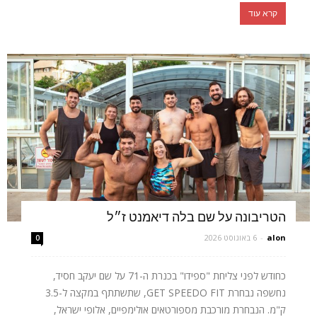
קרא עוד
הטריבונה על שם בלה דיאמנט ז״ל
alon
-
6 באוגוסט 2026
0
כחודש לפני צליחת "ספידו" בכנרת ה-71 על שם יעקב חסיד,
נחשפה נבחרת GET SPEEDO FIT, שתשתתף במקצה ל-3.5
ק"מ. הנבחרת מורכבת מספורטאים אולימפיים, אלופי ישראל,