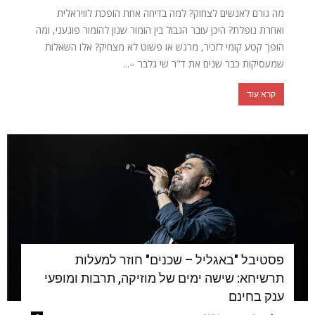
מה גורם לאנשים לצחוק? למה בדיחה אחת הופכת לוויראלית
ואחרת נופלת? היכן עובר הגבול בין הומור שנון להומור פוגעני, ומה
הופך קטע קומי לזכיר, מרגש או פשוט לא מצחיק? אלו השאלות
שמעסיקות כבר שנים את ד"ר שי גלבר –...
קרא עוד
פסטיבל "באגליל – שכנים" חוזר למעלות
תרשיחא: שישה ימים של מוזיקה, תרבות ומופעי
ענק בחינם