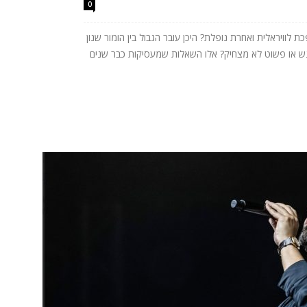
0
לוויראלית ואחרת נופלת? היכן עובר הגבול בין הומור שנון
רגש או פשוט לא מצחיק? אלו השאלות שמעסיקות כבר שנים