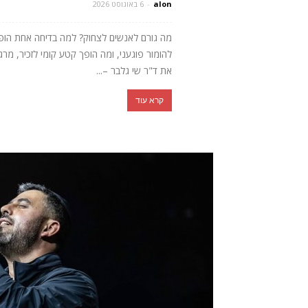
alon
-
6 באוגוסט 2026
מה גורם לאנשים לצחוק? למה בדיחה אחת הופכת 
להומור פוגעני, ומה הופך קטע קומי לזכיר, מ
את ד"ר שי גלבר –...
קרא עוד