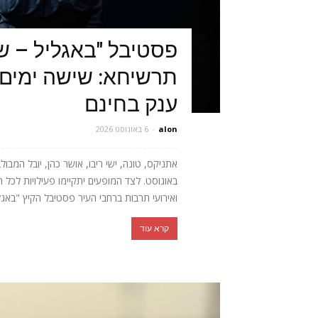
פסטיבל "באגליל – ש
תרשיחא: שישה ימים 
ענק בחינם
alon
-
6 באוגוסט 2026
באוגוסט. לצד המופעים יתקיימו פעילויות לכל 
ואירועי תרבות ברחבי העיר פסטיבל הקיץ "באגלי
קרא עוד