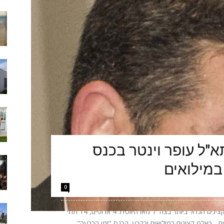
"ל עופר וינטר בכנס
במילואים
0
הערב יתקיים באקספו ביתן 2 בתל אביב כנס הקצינים הגדול ביותר בצה״ל מאז היווסדו: 4 אלופים, 14 תתי
אלופים - כאלף קצינים במילואים ובקבע. הכנס "זמן הכרעה"