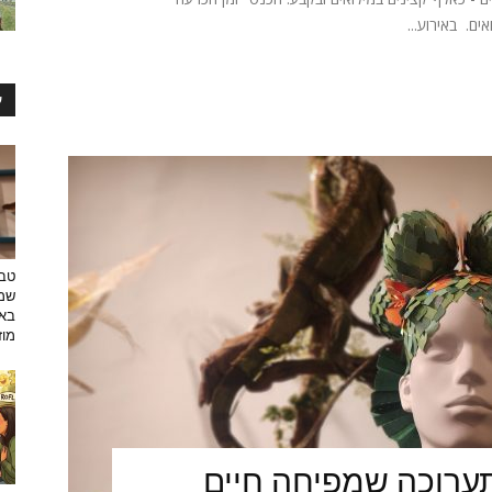
ים. באירוע...
ע
טבע
שמפ
באו
מוזי
ערוכה שמפיחה חיים