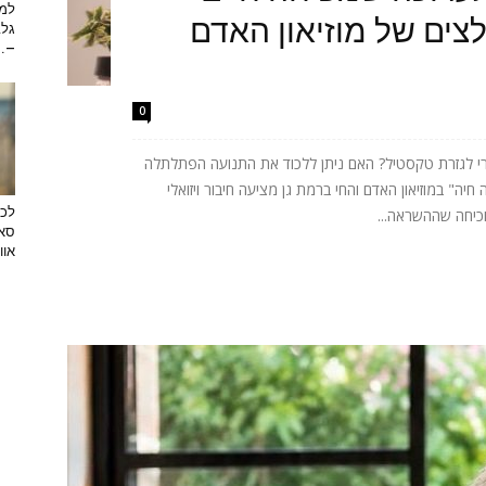
למה
ים של מוזיאון האדם
גלב
...
0
רי לגזרת טקסטיל? האם ניתן ללכוד את התנועה הפתלתלה
ה" במוזיאון האדם והחי ברמת גן מציעה חיבור ויזואלי
לכב
וכיחה שההשראה...
סאן
אוו