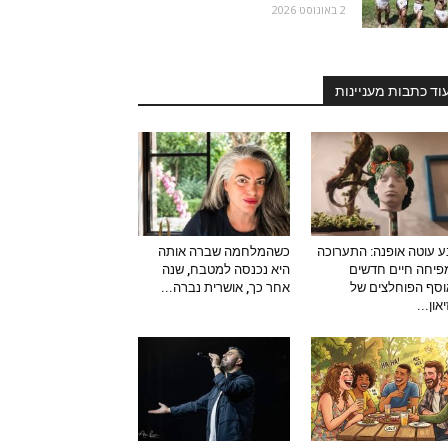
2 באוגוסט 2026
וד כתבות מעניינות
 עוטה אופנה: התערוכה
כשהמלחמה שברה אותה
יחה חיים חדשים
היא נכנסה למטבח, שנה
סף הפוחלצים של
אחר כך, אושרית נברה...
און...