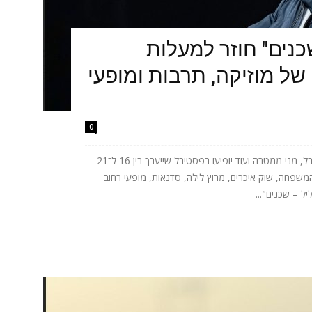
כנים" חוזר למעלות
של מוזיקה, תרבות ומופעי
0
אתניקס, טונה, ישי ריבו, אושר כהן, יובל המבולבל, מני ממטרה ועוד יופיעו בפסטיבל שייערך בין 16 ל־21
המשפחה, שוק איכרים, מרוץ לילה, סדנאות, מופעי רחוב
ל – שכנים"...