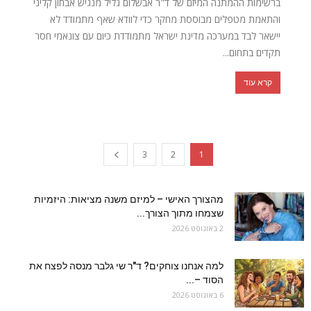
ברשימות ההמתנה המיזם של ד"ר אבשלום גליל מנגיש אבחון קליני
והתאמת מטפלים מבוססת מחקר כדי לוודא שאף מתמודד לא
יישאר לבד במערכה מדינת ישראל מתמודדת כיום עם צונאמי חסר
תקדים בתחום...
קרא עוד
3
2
1
מהצורך האישי – למיזם משנה מציאות: היזמיות
שצמחו מתוך הצורך...
2 באוגוסט 2026
למה אנחנו צוחקים? ד"ר שי גלבר מנסה לפצח את
הסוד –...
6 באוגוסט 2026