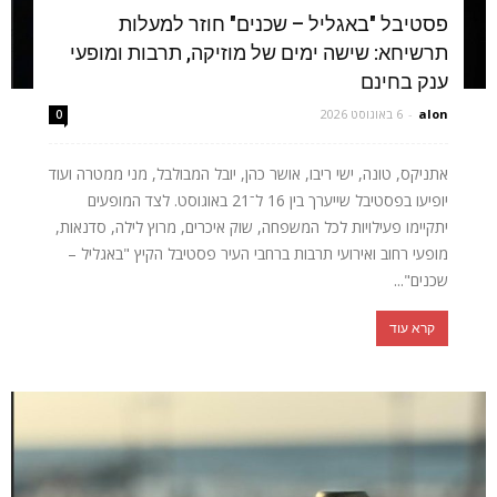
פסטיבל "באגליל – שכנים" חוזר למעלות
תרשיחא: שישה ימים של מוזיקה, תרבות ומופעי
ענק בחינם
alon
-
6 באוגוסט 2026
0
אתניקס, טונה, ישי ריבו, אושר כהן, יובל המבולבל, מני ממטרה ועוד
יופיעו בפסטיבל שייערך בין 16 ל־21 באוגוסט. לצד המופעים
יתקיימו פעילויות לכל המשפחה, שוק איכרים, מרוץ לילה, סדנאות,
מופעי רחוב ואירועי תרבות ברחבי העיר פסטיבל הקיץ "באגליל –
שכנים"...
קרא עוד