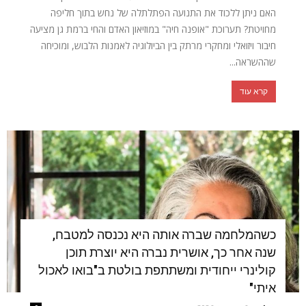
האם ניתן ללכוד את התנועה הפתלתלה של נחש בתוך חליפה
מחויטת? תערוכת "אופנה חיה" במוזיאון האדם והחי ברמת גן מציעה
חיבור ויזואלי ומחקרי מרתק בין הביולוגיה לאמנות הלבוש, ומוכיחה
שההשראה...
קרא עוד
כשהמלחמה שברה אותה היא נכנסה למטבח,
שנה אחר כך, אושרית נברה היא יוצרת תוכן
קולינרי ייחודית ומשתתפת בולטת ב"בואו לאכול
איתי"