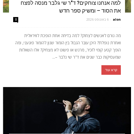
למה אנחנו צוחקים? ד"ר שי גלבר מנסה לפצח
את הסוד – ומשיק ספר חדש
alon
-
6 באוגוסט 2026
0
מה גורם לאנשים לצחוק? למה בדיחה אחת הופכת לוויראלית
ואחרת נופלת? היכן עובר הגבול בין הומור שנון להומור פוגעני, ומה
הופך קטע קומי לזכיר, מרגש או פשוט לא מצחיק? אלו השאלות
שמעסיקות כבר שנים את ד"ר שי גלבר –...
קרא עוד