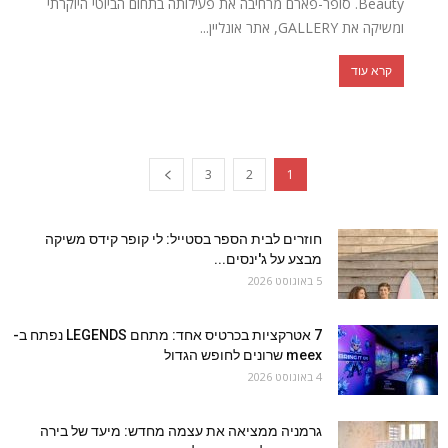
Beauty. סופר-פארם מרחיבה את פעילותה בתחום הביוטי היוקרתי
ומשיקה את GALLERY, אתר אונליין...
קרא עוד
3
2
1
חוזרים לבית הספר בסטייל: לי קופר קידס משיקה
מבצע על ג'ינסים...
5 באוגוסט 2026
7 אטרקציות בכרטיס אחד: מתחם LEGENDS נפתח ב-
meex שרונים לחופש הגדול
4 באוגוסט 2026
גרמניה ממציאה את עצמה מחדש: מיעד של בירה