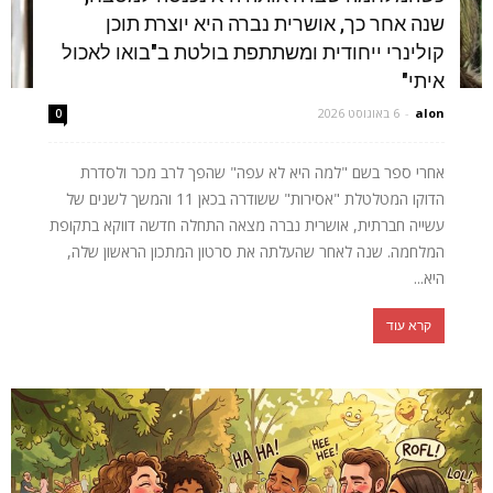
שנה אחר כך, אושרית נברה היא יוצרת תוכן
קולינרי ייחודית ומשתתפת בולטת ב"בואו לאכול
איתי"
alon
-
6 באוגוסט 2026
0
אחרי ספר בשם "למה היא לא עפה" שהפך לרב מכר ולסדרת
הדוקו המטלטלת "אסירות" ששודרה בכאן 11 והמשך לשנים של
עשייה חברתית, אושרית נברה מצאה התחלה חדשה דווקא בתקופת
המלחמה. שנה לאחר שהעלתה את סרטון המתכון הראשון שלה,
היא...
קרא עוד