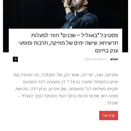
פסטיבל "באגליל – שכנים" חוזר למעלות
תרשיחא: שישה ימים של מוזיקה, תרבות ומופעי
ענק בחינם
alon
-
6 באוגוסט 2026
0
אתניקס, טונה, ישי ריבו, אושר כהן, יובל המבולבל, מני ממטרה ועוד
יופיעו בפסטיבל שייערך בין 16 ל־21 באוגוסט. לצד המופעים
יתקיימו פעילויות לכל המשפחה, שוק איכרים, מרוץ לילה, סדנאות,
מופעי רחוב ואירועי תרבות ברחבי העיר פסטיבל הקיץ "באגליל –
שכנים"...
קרא עוד