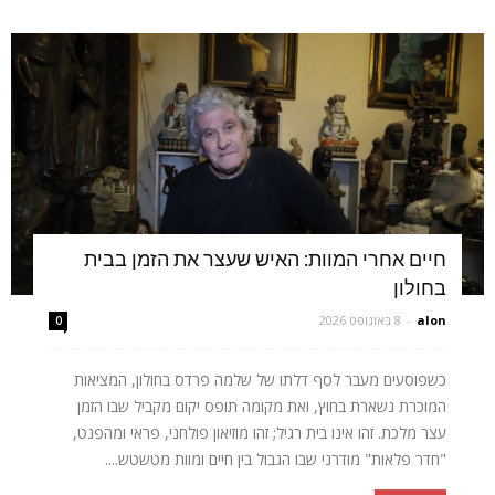
חיים אחרי המוות: האיש שעצר את הזמן בבית
בחולון
alon
-
8 באוגוסט 2026
0
כשפוסעים מעבר לסף דלתו של שלמה פרדס בחולון, המציאות
המוכרת נשארת בחוץ, ואת מקומה תופס יקום מקביל שבו הזמן
עצר מלכת. זהו אינו בית רגיל; זהו מוזיאון פולחני, פראי ומהפנט,
"חדר פלאות" מודרני שבו הגבול בין חיים ומוות מטשטש....