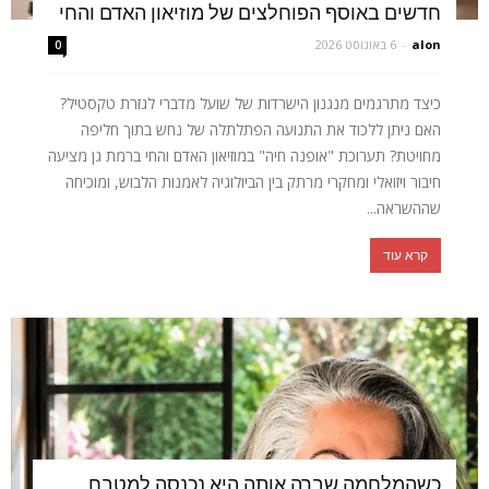
חדשים באוסף הפוחלצים של מוזיאון האדם והחי
alon
-
6 באוגוסט 2026
0
כיצד מתרגמים מנגנון הישרדות של שועל מדברי לגזרת טקסטיל?
האם ניתן ללכוד את התנועה הפתלתלה של נחש בתוך חליפה
מחויטת? תערוכת "אופנה חיה" במוזיאון האדם והחי ברמת גן מציעה
חיבור ויזואלי ומחקרי מרתק בין הביולוגיה לאמנות הלבוש, ומוכיחה
שההשראה...
קרא עוד
כשהמלחמה שברה אותה היא נכנסה למטבח,