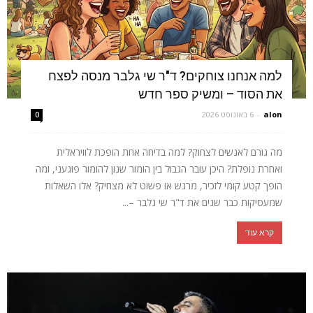
למה אנחנו צוחקים? ד"ר שי גלבר מנסה לפצח
את הסוד – ומשיק ספר חדש
alon
-
6 באוגוסט 2026
0
מה גורם לאנשים לצחוק? למה בדיחה אחת הופכת לוויראלית
ואחרת נופלת? היכן עובר הגבול בין הומור שנון להומור פוגעני, ומה
הופך קטע קומי לזכיר, מרגש או פשוט לא מצחיק? אלו השאלות
שמעסיקות כבר שנים את ד"ר שי גלבר –...
קרא עוד