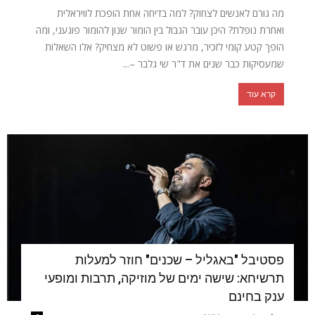
מה גורם לאנשים לצחוק? למה בדיחה אחת הופכת לוויראלית
ואחרת נופלת? היכן עובר הגבול בין הומור שנון להומור פוגעני, ומה
הופך קטע קומי לזכיר, מרגש או פשוט לא מצחיק? אלו השאלות
שמעסיקות כבר שנים את ד"ר שי גלבר –...
קרא עוד
פסטיבל "באגליל – שכנים" חוזר למעלות
תרשיחא: שישה ימים של מוזיקה, תרבות ומופעי
ענק בחינם