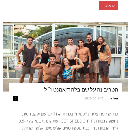
קרא עוד
הטריבונה על שם בלה דיאמנט ז״ל
alon
-
6 באוגוסט 2026
0
כחודש לפני צליחת "ספידו" בכנרת ה-71 על שם יעקב חסיד,
נחשפה נבחרת GET SPEEDO FIT, שתשתתף במקצה ל-3.5
ק"מ. הנבחרת מורכבת מספורטאים אולימפיים, אלופי ישראל,