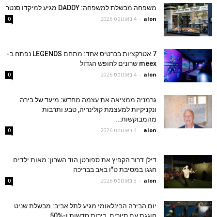
משפחה מבשלת למשפחה: DADDY מגיע למיקדו סנטר
alon
-
4 באוגוסט 2026
0
7 אטרקציות בכרטיס אחד: מתחם LEGENDS נפתח ב-
meex שרונים לחופש הגדול
alon
-
4 באוגוסט 2026
0
גרמניה ממציאה את עצמה מחדש: מיעד של בירה
ונקניקיות למעצמת קולינריה, טבע ותרבות
מהמבוקשות...
alon
-
4 באוגוסט 2026
0
דילן דרור הקפיץ את ספורטן הוד השרון: מאות ילדים
חגגו במסיבת ט"ו באב בבריכה
alon
-
3 באוגוסט 2026
0
יום הבירה הבינלאומי מגיע לתל אביב: מבשלת שניט
חוגגת עם סיורים, בירות חדשות ו-50%...