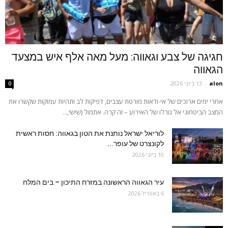
חגיגה של צבע וגאווה: מעל מאה אלף איש במצעד
הגאווה
alon
-
13 ביוני 2026
0
אחרי ימים ארוכים של אי-ודאות מורטת עצבים, דפיקות לב ותהיות עמוקות שקשרו את
המצב הביטחוני אל גורלו של האירוע – זה קרה. אתמול (שישי,...
לוריאל ישראל נותנת את הטון בגאווה: חסות ראשית
לקונצרט של עופר...
10 ביוני 2026
עיר הגאווה הראשונה במזרח התיכון – בים המלח
6 באפריל 2026