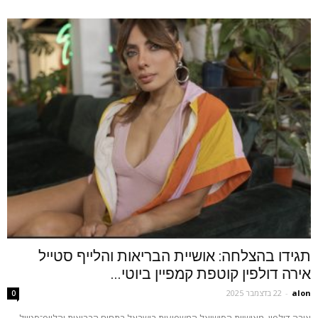
תגידו בהצלחה: אושיית הבריאות והלייף סטייל
אירה דולפין קוטפת קמפיין ביוטי...
alon
-
22 בדצמבר 2025
0
אירה דולפין, מאושיות הסושיאל המשפיעות בישראל בתחום הבריאות והלייף־סטייל,