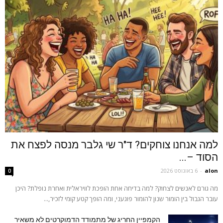
למה אנחנו צוחקים? ד"ר שי גלבר מנסה לפצח את
הסוד –...
alon
-
6 באוגוסט 2026
0
מה גורם לאנשים לצחוק? למה בדיחה אחת הופכת לוויראלית ואחרת נופלת? היכן
עובר הגבול בין הומור שנון להומור פוגעני, ומה הופך קטע קומי לזכיר,...
הקמפיין החריג של מתמודד הדמוקרטים לא משאיר