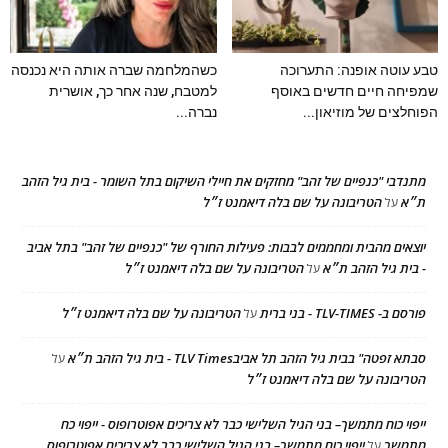
טבע עוטה אופנה: התערוכה
כשהמלחמה שברה אותה היא נכנסה
שמפיחה חיים חדשים באוסף
למטבח, שנה אחר כך, אושרית
הפוחלצים של מוזיאון...
נברה...
מתנדבי "כנפיים של זהב" מחזקים את חיילי השיקום בתל השומר - בית גיל הזהב
ת״א
הטריבונה על שם בלה דיאמנט ז״ל
על
יוצאים מהבית ומחממים לבבות: פעילות החורף של "כנפיים של זהב" בתל אביב
- בית גיל הזהב ת״א
הטריבונה על שם בלה דיאמנט ז״ל
על
פורסם ב- TLV-TIMES - בני ברית
הטריבונה על שם בלה דיאמנט ז״ל
על
סבתא זפטה" בבית גיל הזהב תל אביבTLV Times - בית גיל הזהב ת״א
על
הטריבונה על שם בלה דיאמנט ז״ל
ייפוי כוח מתמשך– בני הגיל השלישי כבר לא צריכים אפוטרופוס - ייפוי כח
מתמשך
ייפוי כוח מתמשך– בני הגיל השלישי כבר לא צריכים אפוטרופוס
על