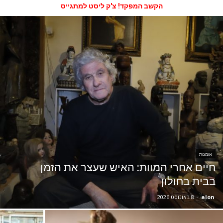
הקשב המפקד! צ'ק ליסט למתגייס
אומנות
חיים אחרי המוות: האיש שעצר את הזמן
בבית בחולון
alon
-
8 באוגוסט 2026