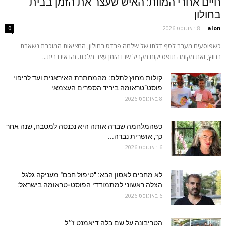
חיים אחרי המוות: האיש שעצר את הזמן בבית
בחולון
alon
-
8 באוגוסט 2026
0
כשפוסעים מעבר לסף דלתו של שלמה פרדס בחולון, המציאות המוכרת נשארת
בחוץ, ואת מקומה תופס יקום מקביל שבו הזמן עצר מלכת. זהו אינו בית...
קולות מחוץ לתלם: מהמחתרת האיראנית ועד לריפוי
פוסט־טראומה ביריד הספרים העצמאי
8 באוגוסט 2026
כשהמלחמה שברה אותה היא נכנסה למטבח, שנה אחר
כך, אושרית נברה...
6 באוגוסט 2026
לא מחכים לאסון הבא: "טיפול חכם" מעניקה גלגל
הצלה ראשוני למתמודדי הפוסט-טראומה בישראל:
6 באוגוסט 2026
הטריבונה על שם בלה דיאמנט ז״ל