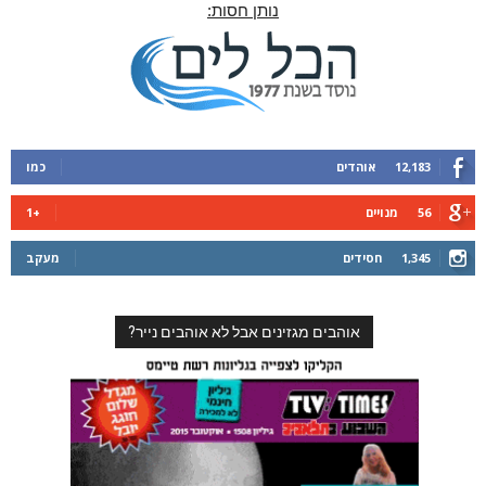
נותן חסות:
12,183
אוהדים
כמו
56
מנויים
+1
1,345
חסידים
מעקב
אוהבים מגזינים אבל לא אוהבים נייר?