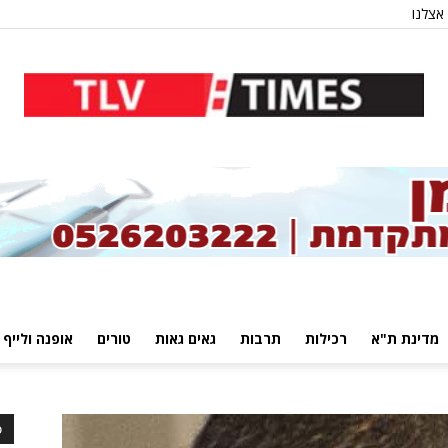
אצלנו
מדינת ת"א
רכילות
תרבות
גאים גאות
טורים
אופנה ולייף 
כ