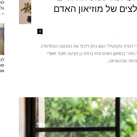
למה
ים של מוזיאון האדם
גלב
...
0
רי לגזרת טקסטיל? האם ניתן ללכוד את התנועה הפתלתלה
ה" במוזיאון האדם והחי ברמת גן מציעה חיבור ויזואלי
לכב
וכיחה שההשראה...
סאן
אוו