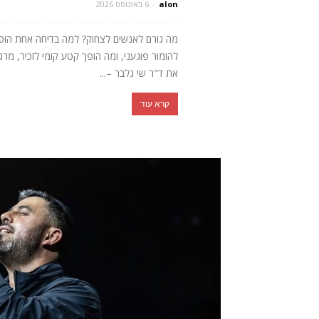
alon
-
6 באוגוסט 2026
מה גורם לאנשים לצחוק? למה בדיחה אחת הופכת 
להומור פוגעני, ומה הופך קטע קומי לזכיר, מ
את ד"ר שי גלבר –...
קרא עוד