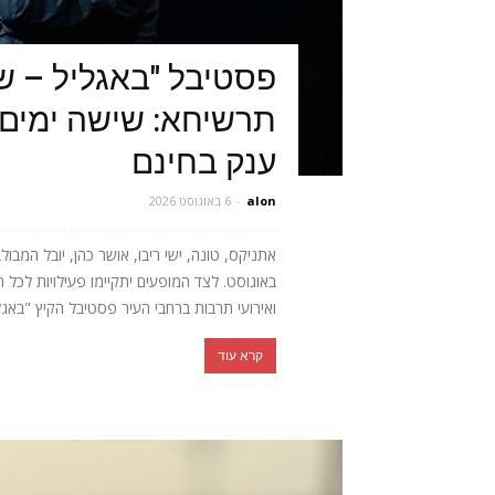
פסטיבל "באגליל – ש
תרשיחא: שישה ימים 
ענק בחינם
alon
-
6 באוגוסט 2026
באוגוסט. לצד המופעים יתקיימו פעילויות לכל 
ואירועי תרבות ברחבי העיר פסטיבל הקיץ "באגלי
קרא עוד