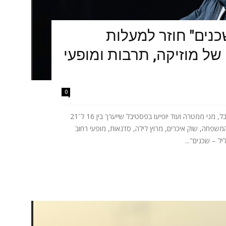
כנים" חוזר למעלות
של מוזיקה, תרבות ומופעי
0
אתניקס, טונה, ישי ריבו, אושר כהן, יובל המבולבל, מני ממטרה ועוד יופיעו בפסטיבל שייערך בין 16 ל־21
המשפחה, שוק איכרים, מרוץ לילה, סדנאות, מופעי רחוב
ל – שכנים"...