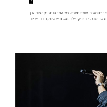
0
לוויראלית ואחרת נופלת? היכן עובר הגבול בין הומור שנון
רגש או פשוט לא מצחיק? אלו השאלות שמעסיקות כבר שנים