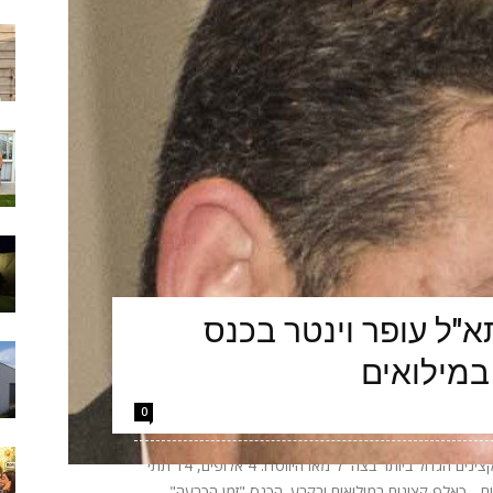
"ל עופר וינטר בכנס
במילואים
0
הערב יתקיים באקספו ביתן 2 בתל אביב כנס הקצינים הגדול ביותר בצה״ל מאז היווסדו: 4 אלופים, 14 תתי
אלופים - כאלף קצינים במילואים ובקבע. הכנס "זמן הכרעה"