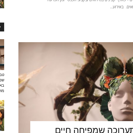
ים. באירוע...
ע
טבע
שמפ
באו
מוזי
ערוכה שמפיחה חיים