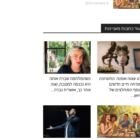
6 באוגוסט 2026
וד כתבות מעניינות
 עוטה אופנה: התערוכה
כשהמלחמה שברה אותה
יחה חיים חדשים
היא נכנסה למטבח, שנה
סף הפוחלצים של
אחר כך, אושרית נברה...
און...